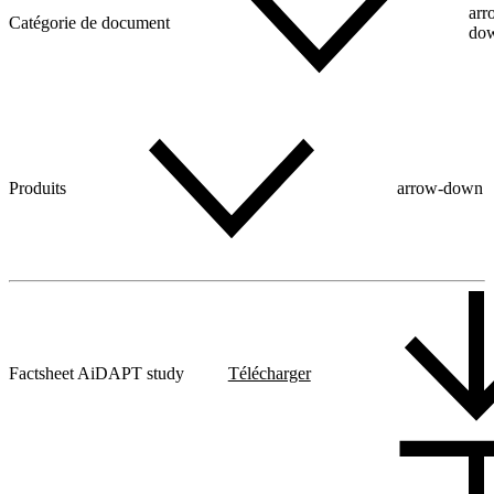
arr
Catégorie de document
do
Produits
arrow-down
Factsheet AiDAPT study
Télécharger