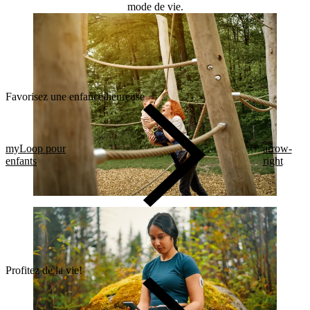
mode de vie.
Favorisez une enfance heureuse
myLoop pour
arrow-
enfants
right
Profitez de la vie!