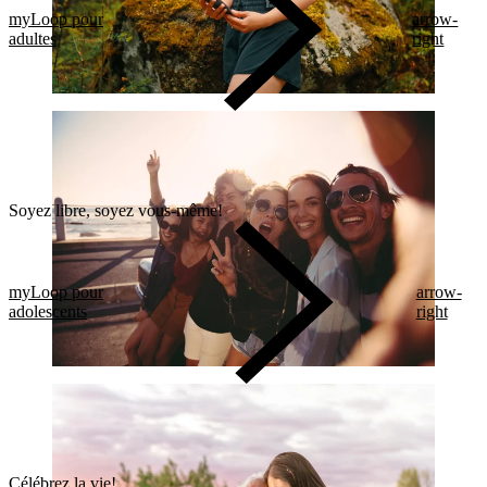
myLoop pour
arrow-
adultes
right
Soyez libre, soyez vous-même!
myLoop pour
arrow-
adolescents
right
Célébrez la vie!