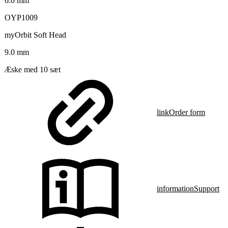
6.0 mm
OYP1009
myOrbit Soft Head
9.0 mm
Æske med 10 sæt
link
Order form
information
Support