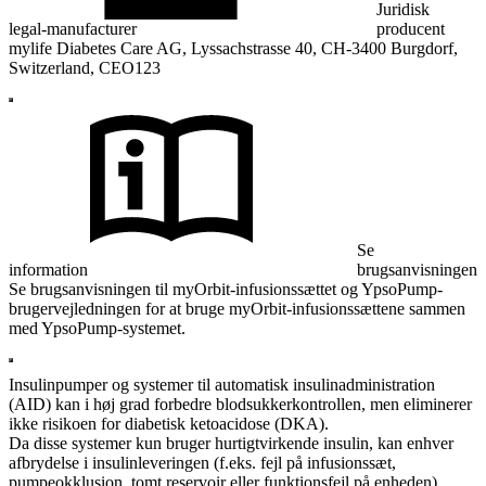
Juridisk
legal-manufacturer
producent
mylife Diabetes Care AG, Lyssachstrasse 40, CH-3400 Burgdorf,
Switzerland, CEO123
Se
information
brugsanvisningen
Se brugsanvisningen til myOrbit-infusionssættet og YpsoPump-
brugervejledningen for at bruge myOrbit-infusionssættene sammen
med YpsoPump-systemet.
Insulinpumper og systemer til automatisk insulinadministration
(AID) kan i høj grad forbedre blodsukkerkontrollen, men eliminerer
ikke risikoen for diabetisk ketoacidose (DKA).
Da disse systemer kun bruger hurtigtvirkende insulin, kan enhver
afbrydelse i insulinleveringen (f.eks. fejl på infusionssæt,
pumpeokklusion, tomt reservoir eller funktionsfejl på enheden)