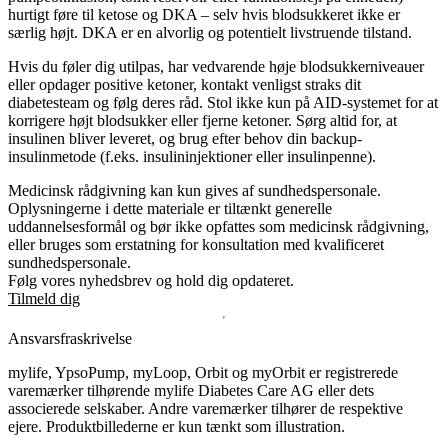
hurtigt føre til ketose og DKA – selv hvis blodsukkeret ikke er
særlig højt. DKA er en alvorlig og potentielt livstruende tilstand.
Hvis du føler dig utilpas, har vedvarende høje blodsukkerniveauer
eller opdager positive ketoner, kontakt venligst straks dit
diabetesteam og følg deres råd. Stol ikke kun på AID-systemet for at
korrigere højt blodsukker eller fjerne ketoner. Sørg altid for, at
insulinen bliver leveret, og brug efter behov din backup-
insulinmetode (f.eks. insulininjektioner eller insulinpenne).
Medicinsk rådgivning kan kun gives af sundhedspersonale.
Oplysningerne i dette materiale er tiltænkt generelle
uddannelsesformål og bør ikke opfattes som medicinsk rådgivning,
eller bruges som erstatning for konsultation med kvalificeret
sundhedspersonale.
Følg vores nyhedsbrev og hold dig opdateret.
Tilmeld dig
Ansvarsfraskrivelse
mylife, YpsoPump, myLoop, Orbit og myOrbit er registrerede
varemærker tilhørende mylife Diabetes Care AG eller dets
associerede selskaber. Andre varemærker tilhører de respektive
ejere. Produktbillederne er kun tænkt som illustration.