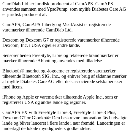
CamDiab Ltd. er juridisk producent af CamAPS. CamAPS
anvendes sammen med YpsoPump, som mylife Diabetes Care AG
er juridisk producent af.
CamAPS, CamAPS Liberty og MealAssist er registrerede
varemærker tilhørende CamDiab Ltd.
Dexcom og Dexcom G7 er registrerede varemærker tilhørende
Dexcom, Inc. i USA og/eller andre lande.
Sensorenheden FreeStyle, Libre og relaterede brandmærker er
mærker tilhørende Abbott og anvendes med tilladelse.
Bluetooth® mærket og -logoerne er registrerede varemærker
tilhørende Bluetooth SIG, Inc., og enhver brug af sådanne mærker
af mylife Diabetes Care AG eller dets associerede selskaber sker
med licens.
iPhone og Apple er varemærker tilhørende Apple Inc., som er
registreret i USA og andre lande og regioner.
CamAPS FX with FreeStyle Libre 3, FreeStyle Libre 3 Plus,
Dexcom G7 or Glooko®: Den beskrevne innovation fås i udvalgte
lande og bliver lanceret i flere lande i nær fremtid. Lanceringen er
underlagt de lokale myndigheders godkendelse.