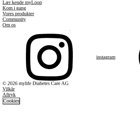
Lær kende myLoop
Kom i gang
Vores produkter
Community
Om os
instagram
© 2026 mylife Diabetes Care AG
Vilkår
Aftryk
Cookies