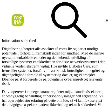
s
Informationssikkerhed
Digitalisering berører alle aspekter af vores liv og har et utroligt
potentiale i forhold til fremskridt inden for sundhed. Med de mange
nye sammenkoblede enheder og den løbende udvikling af
forskellige systemer er sikkerheden for disse netværkssystemer i den
virtuelle verden ekstremt vigtig. Hos mylife Diabetes Care, som
fremstiller systemer, forstår vi, hvor kritisk fortrolighed, integritet og
tilgængelighed i forhold til systemer og data er, og vi arbejder
løbende på at forberede os på potentielle cyberangreb og relevante
risici.
Da vi opererer i et meget stramt reguleret miljø i sundhedssektoren,
er omhyggelig behandling af personoplysninger helt afgørende. Vi
har oparbejdet stor erfaring på dette område, så vi kan fokusere på
de to vigtigste aspekter: patientsikkerhed og teknisk sikkerhed. Vi