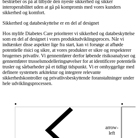
bestræber os på at tilbyde den nyeste sikkerhed og sikker
interoperabilitet uden at gå på kompromis med vores kunders
sikkerhed og komfort.
Sikkerhed og databeskyttelse er en del af designet
Hos mylife Diabetes Care prioriterer vi sikkerhed og databeskyttelse
som en del af designet i vores produktudviklingsproces. Når vi
indtænker disse aspekter lige fra start, kan vi forsøge at afbøde
potentielle risici og sikre, at vores produkter er sikre og respekterer
brugernes privatliv. Vi gennemfører derfor løbende risikoanalyser og
gennemfører trusselsmodelleringsøvelser for at identificere potentielle
trusler og sårbarheder på et tidligt tidspunkt. Vi er omhyggelige med a
definere systemets arkitektur og integrere relevante
sikkerhedskontroller og privatlivsbeskyttende foranstaltninger under
hele udviklingsprocessen.
arrow-
left