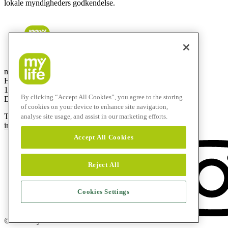
lokale myndigheders godkendelse.
mylife Diabetes Care ApS
Hammerensgade 1, 2 sal
1267 København K
By clicking “Accept All Cookies”, you agree to the storing
Denmark
of cookies on your device to enhance site navigation,
T
+45 48 24 00 45
analyse site usage, and assist in our marketing efforts.
info@mylife-diabetescare.dk
Accept All Cookies
Reject All
Cookies Settings
© 2026 mylife Diabetes Care AG