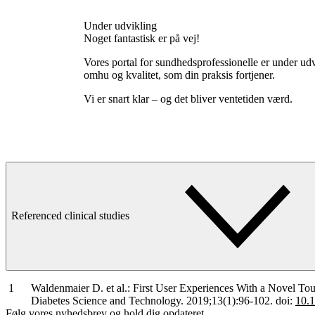
Under udvikling
Noget fantastisk er på vej!
Vores portal for sundhedsprofessionelle er under ud
omhu og kvalitet, som din praksis fortjener.
Vi er snart klar – og det bliver ventetiden værd.
Referenced clinical studies
Waldenmaier D. et al.: First User Experiences With a Novel To
Diabetes Science and Technology. 2019;13(1):96-102. doi:
10.
Følg vores nyhedsbrev og hold dig opdateret.