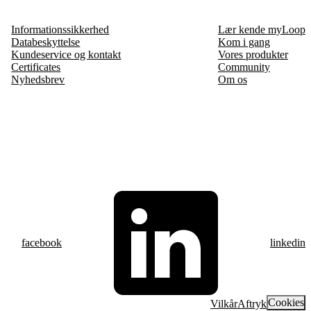
Informationssikkerhed
Lær kende myLoop
Databeskyttelse
Kom i gang
Kundeservice og kontakt
Vores produkter
Certificates
Community
Nyhedsbrev
Om os
facebook
linkedin
Cookies
Vilkår
Aftryk