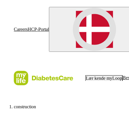
Careers
HCP-Portal
Bes
Lær kende myLoop
construction