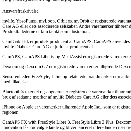
Ansvarsfraskrivelse
mylife, YpsoPump, myLoop, Orbit og myOrbit er registrerede varemær
Care AG eller dets associerede selskaber. Andre varemærker tilhører d
Produktbillederne er kun tænkt som illustration.
CamDiab Ltd. er juridisk producent af CamAPS. CamAPS anvende
mylife Diabetes Care AG er juridisk producent af.
CamAPS, CamAPS Liberty og MealAssist er registrerede varemærker
Dexcom og Dexcom G7 er registrerede varemærker tilhørende Dexcom,
Sensorenheden FreeStyle, Libre og relaterede brandmærker er mærker
med tilladelse.
Bluetooth® mærket og -logoerne er registrerede varemærker tilhørend
brug af sådanne mærker af mylife Diabetes Care AG eller dets associe
iPhone og Apple er varemærker tilhørende Apple Inc., som er registr
regioner.
CamAPS FX with FreeStyle Libre 3, FreeStyle Libre 3 Plus, Dexc
innovation fås i udvalgte lande og bliver lanceret i flere lande i nær 