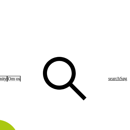
search
Søg
ity
Om os