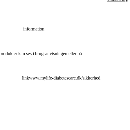
information
odukter kan ses i brugsanvisningen eller på
link
www.mylife-diabetescare.dk/sikkerhed