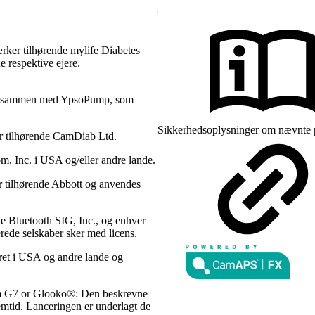
ker tilhørende mylife Diabetes
e respektive ejere.
s sammen med YpsoPump, som
Sikkerhedsoplysninger om nævnte pr
 tilhørende CamDiab Ltd.
 Inc. i USA og/eller andre lande.
 tilhørende Abbott og anvendes
e Bluetooth SIG, Inc., og enhver
rede selskaber sker med licens.
eret i USA og andre lande og
om G7 or Glooko®: Den beskrevne
fremtid. Lanceringen er underlagt de