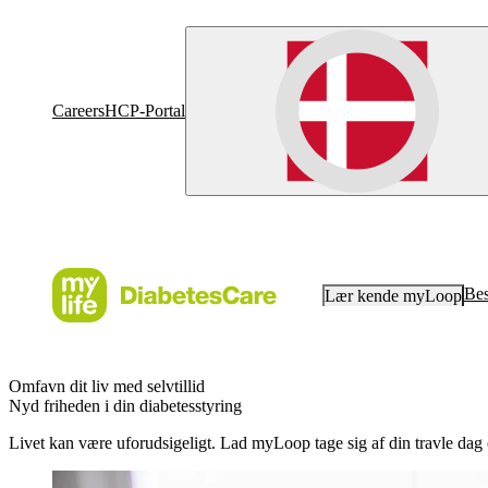
Careers
HCP-Portal
Bes
Lær kende myLoop
Omfavn dit liv med selvtillid
Nyd friheden i din diabetesstyring
Livet kan være uforudsigeligt. Lad myLoop tage sig af din travle dag o