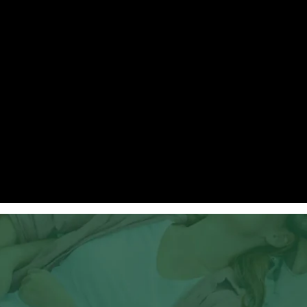
ibilitet til at takle en udfordring,
te algoritme til automatisk
l graviditet.
74.2%
1
tid i målområde