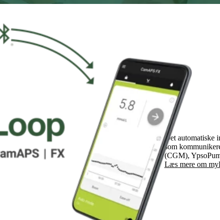
Det automatiske i
som kommunikerer
(CGM), YpsoPump
Læs mere om my