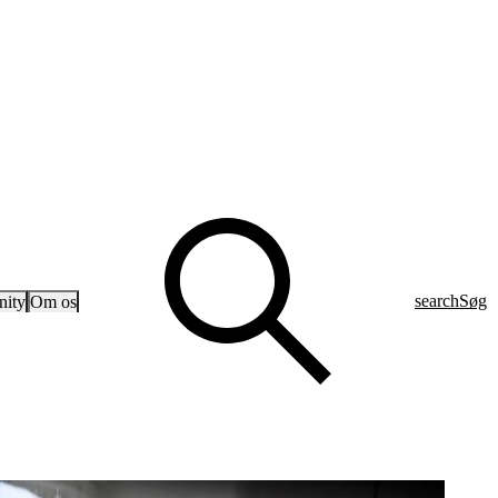
search
Søg
ity
Om os