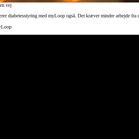
en vej
gerer diabetesstyring med myLoop også. Det kræver mindre arbejde fra dig
myLoop