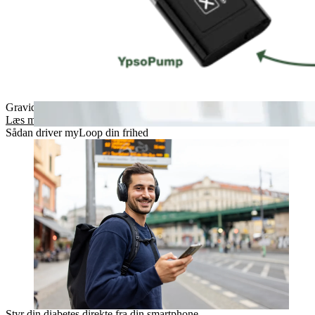
Graviditet og diabetes? Planlæg din fremtid med myLoop
Læs mere
Sådan driver myLoop din frihed
Styr din diabetes direkte fra din smartphone