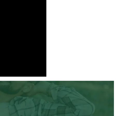
94.9%
1
tid i closed-loop