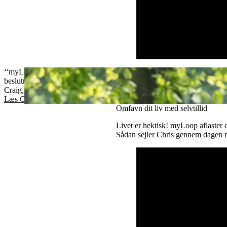
‘‘myLoop tager en kæmpestor del af det psykiske pres ved at tage tusi
beslutninger for mig hver eneste dag, uden at jeg hele tiden skal tænk
Craig, 31, da han fik diagnosen
Læs Craigs historie
Omfavn dit liv med selvtillid
Livet er hektisk! myLoop aflaster d
Sådan sejler Chris gennem dage