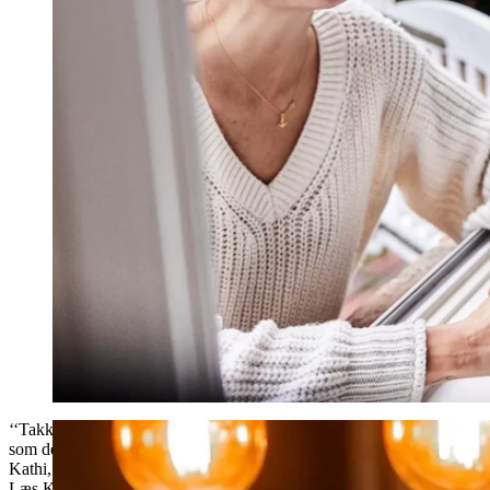
‘‘Takket være myLoop kan jeg fokusere på de vigtige ting i livet og sto
som den skal.’’
Kathi, 21, da hun fik diagnosen
Læs Kathis historie