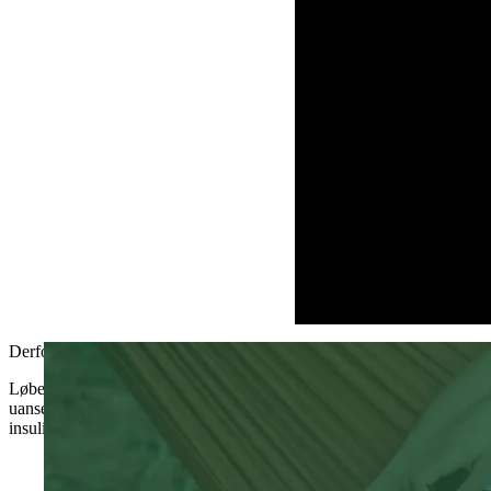
Derfor elsker voksne myLoop
Løbende insulinjusteringer ud fra glukosedata i realtid giver større fleks
uanset hvor og hvornår den kommer. Desuden er CamAPS FX den enes
insulinindgivelse (AID) med kendt klinisk virkning, som er godkendt ti
0.3%
1
tid med glukose under 3,0 mmol/l