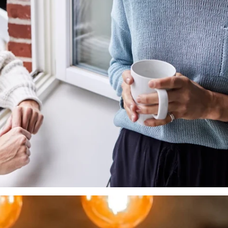
le på, at min diabetesstyring kører,