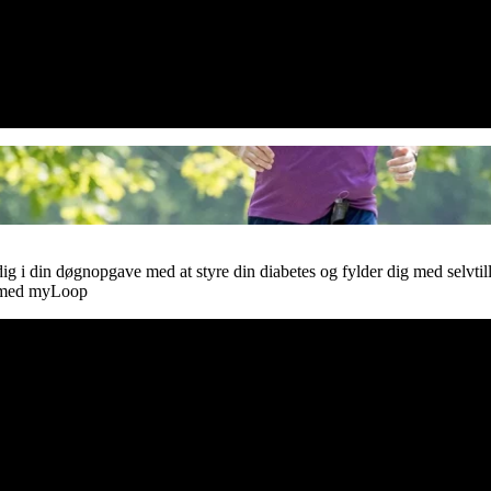
ndvis af diabetesrelaterede
e over dem.’’
ig i din døgnopgave med at styre din diabetes og fylder dig med selvtil
n med myLoop