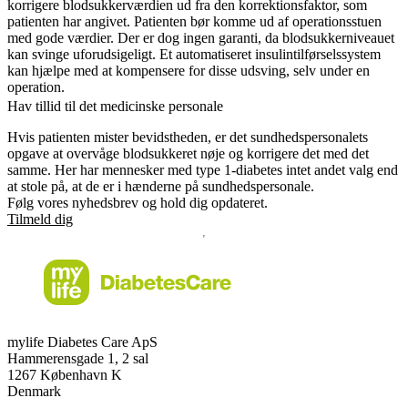
korrigere blodsukkerværdien ud fra den korrektionsfaktor, som
patienten har angivet. Patienten bør komme ud af operationsstuen
med gode værdier. Der er dog ingen garanti, da blodsukkerniveauet
kan svinge uforudsigeligt. Et automatiseret insulintilførselssystem
kan hjælpe med at kompensere for disse udsving, selv under en
operation.
Hav tillid til det medicinske personale
Hvis patienten mister bevidstheden, er det sundhedspersonalets
opgave at overvåge blodsukkeret nøje og korrigere det med det
samme. Her har mennesker med type 1-diabetes intet andet valg end
at stole på, at de er i hænderne på sundhedspersonale.
Følg vores nyhedsbrev og hold dig opdateret.
Tilmeld dig
mylife Diabetes Care ApS
Hammerensgade 1, 2 sal
1267 København K
Denmark