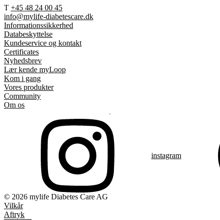
T
+45 48 24 00 45
info@mylife-diabetescare.dk
Informationssikkerhed
Databeskyttelse
Kundeservice og kontakt
Certificates
Nyhedsbrev
Lær kende myLoop
Kom i gang
Vores produkter
Community
Om os
instagram
© 2026 mylife Diabetes Care AG
Vilkår
Aftryk