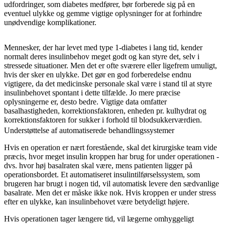
udfordringer, som diabetes medfører, bør forberede sig på en
eventuel ulykke og gemme vigtige oplysninger for at forhindre
unødvendige komplikationer.
Mennesker, der har levet med type 1-diabetes i lang tid, kender
normalt deres insulinbehov meget godt og kan styre det, selv i
stressede situationer. Men det er ofte sværere eller ligefrem umuligt,
hvis der sker en ulykke. Det gør en god forberedelse endnu
vigtigere, da det medicinske personale skal være i stand til at styre
insulinbehovet spontant i dette tilfælde. Jo mere præcise
oplysningerne er, desto bedre. Vigtige data omfatter
basalhastigheden, korrektionsfaktoren, enheden pr. kulhydrat og
korrektionsfaktoren for sukker i forhold til blodsukkerværdien.
Understøttelse af automatiserede behandlingssystemer
Hvis en operation er nært forestående, skal det kirurgiske team vide
præcis, hvor meget insulin kroppen har brug for under operationen -
dvs. hvor høj basalraten skal være, mens patienten ligger på
operationsbordet. Et automatiseret insulintilførselssystem, som
brugeren har brugt i nogen tid, vil automatisk levere den sædvanlige
basalrate. Men det er måske ikke nok. Hvis kroppen er under stress
efter en ulykke, kan insulinbehovet være betydeligt højere.
Hvis operationen tager længere tid, vil lægerne omhyggeligt