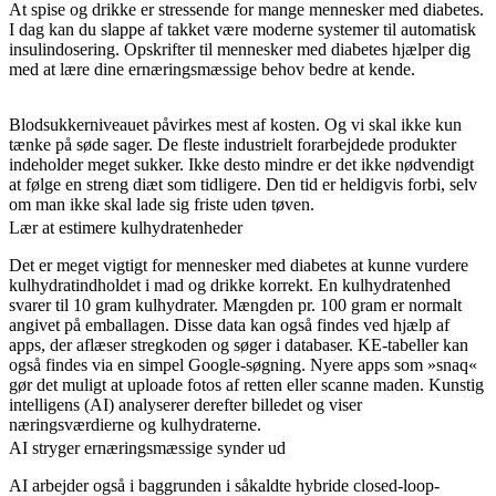
At spise og drikke er stressende for mange mennesker med diabetes.
I dag kan du slappe af takket være moderne systemer til automatisk
insulindosering. Opskrifter til mennesker med diabetes hjælper dig
med at lære dine ernæringsmæssige behov bedre at kende.
Blodsukkerniveauet påvirkes mest af kosten. Og vi skal ikke kun
tænke på søde sager. De fleste industrielt forarbejdede produkter
indeholder meget sukker. Ikke desto mindre er det ikke nødvendigt
at følge en streng diæt som tidligere. Den tid er heldigvis forbi, selv
om man ikke skal lade sig friste uden tøven.
Lær at estimere kulhydratenheder
Det er meget vigtigt for mennesker med diabetes at kunne vurdere
kulhydratindholdet i mad og drikke korrekt. En kulhydratenhed
svarer til 10 gram kulhydrater. Mængden pr. 100 gram er normalt
angivet på emballagen. Disse data kan også findes ved hjælp af
apps, der aflæser stregkoden og søger i databaser. KE-tabeller kan
også findes via en simpel Google-søgning. Nyere apps som »snaq«
gør det muligt at uploade fotos af retten eller scanne maden. Kunstig
intelligens (AI) analyserer derefter billedet og viser
næringsværdierne og kulhydraterne.
AI stryger ernæringsmæssige synder ud
AI arbejder også i baggrunden i såkaldte hybride closed-loop-