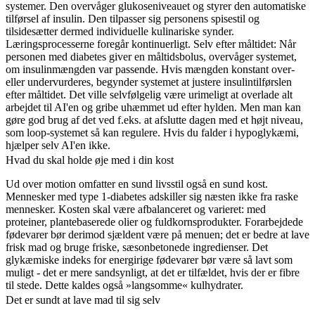
systemer. Den overvåger glukoseniveauet og styrer den automatiske
tilførsel af insulin. Den tilpasser sig personens spisestil og
tilsidesætter dermed individuelle kulinariske synder.
Læringsprocesserne foregår kontinuerligt. Selv efter måltidet: Når
personen med diabetes giver en måltidsbolus, overvåger systemet,
om insulinmængden var passende. Hvis mængden konstant over-
eller undervurderes, begynder systemet at justere insulintilførslen
efter måltidet. Det ville selvfølgelig være urimeligt at overlade alt
arbejdet til AI'en og gribe uhæmmet ud efter hylden. Men man kan
gøre god brug af det ved f.eks. at afslutte dagen med et højt niveau,
som loop-systemet så kan regulere. Hvis du falder i hypoglykæmi,
hjælper selv AI'en ikke.
Hvad du skal holde øje med i din kost
Ud over motion omfatter en sund livsstil også en sund kost.
Mennesker med type 1-diabetes adskiller sig næsten ikke fra raske
mennesker. Kosten skal være afbalanceret og varieret: med
proteiner, plantebaserede olier og fuldkornsprodukter. Forarbejdede
fødevarer bør derimod sjældent være på menuen; det er bedre at lave
frisk mad og bruge friske, sæsonbetonede ingredienser. Det
glykæmiske indeks for energirige fødevarer bør være så lavt som
muligt - det er mere sandsynligt, at det er tilfældet, hvis der er fibre
til stede. Dette kaldes også »langsomme« kulhydrater.
Det er sundt at lave mad til sig selv