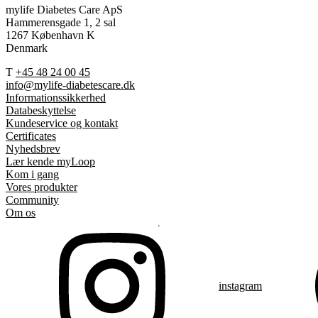
mylife Diabetes Care ApS
Hammerensgade 1, 2 sal
1267 København K
Denmark
T
+45 48 24 00 45
info@mylife-diabetescare.dk
Informationssikkerhed
Databeskyttelse
Kundeservice og kontakt
Certificates
Nyhedsbrev
Lær kende myLoop
Kom i gang
Vores produkter
Community
Om os
instagram