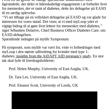
ligesindede, der deler et lidenskabeligt engagement i at forbedre livet
for mennesker, der er ramt af diabetes, dette års deltagelse på EASD
til en særlig oplevelse.
‘‘Vi ser tilbage på en vellykket deltagelse på EASD og var glade for
interessen for vores stand. Det viser, at vi med myLoop yder et
vigtigt bidrag til at gøre livet lettere for mennesker med diabetes,’’
siger Sébastien Delarive, Chief Business Officer Diabetes Care, om
EASD-deltagelsen.
Spændende indsigter på mylife Symposium
På symposiet, som mylife var vært for, viste vi forbedringer med
myLoop i den største udfordring for kvinder med type 1-
diabetes:
insights from the AiDAPT AID pregnancy study
. En stor
tak skal lyde til foredragsholderne:
Prof. Helen Murphy, University of East Anglia, UK.
Dr. Tara Lee, University of East Anglia, UK.
Prof. Eleanor Scott, University of Leeds, UK