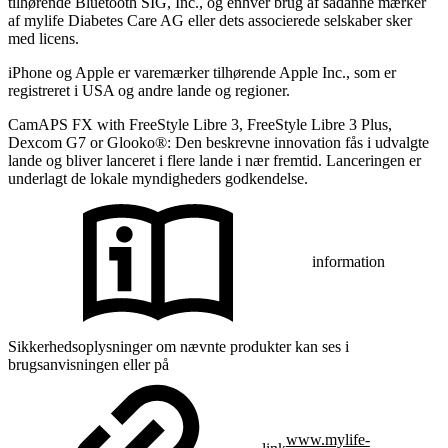
tilhørende Bluetooth SIG, Inc., og enhver brug af sådanne mærker
af mylife Diabetes Care AG eller dets associerede selskaber sker
med licens.
iPhone og Apple er varemærker tilhørende Apple Inc., som er
registreret i USA og andre lande og regioner.
CamAPS FX with FreeStyle Libre 3, FreeStyle Libre 3 Plus,
Dexcom G7 or Glooko®: Den beskrevne innovation fås i udvalgte
lande og bliver lanceret i flere lande i nær fremtid. Lanceringen er
underlagt de lokale myndigheders godkendelse.
information
Sikkerhedsoplysninger om nævnte produkter kan ses i
brugsanvisningen eller på
www.mylife-