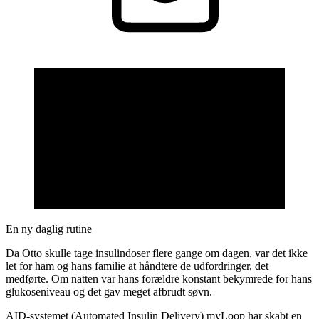
En ny daglig rutine
Da Otto skulle tage insulindoser flere gange om dagen, var det ikke
let for ham og hans familie at håndtere de udfordringer, det
medførte. Om natten var hans forældre konstant bekymrede for hans
glukoseniveau og det gav meget afbrudt søvn.
AID-systemet (Automated Insulin Delivery) myLoop har skabt en