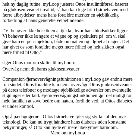
helt ny daglig rutine: myLoop justerer Ottos insulintilførsel baseret
på glukoseniveauet i realtid, så han kan lege frit i børnehaven med
færre afbrydelser, mens hans forældre mærker en øjeblikkelig
forbedring af hans generelle velbefindende.
‘‘Vi behøver ikke hele tiden at tjekke, hvor hans blodsukker ligger.
Vi behøver ikke længere at vågne op og spekulere på, om vi skal
give ham en pen-injektion, både om natten og i løbet af dagen. Det
har givet os som forældre meget mere frihed og helt sikkert også
mere frihed til Otto,’’
siger Ottos mor om skiftet til myLoop.
Overvåg nemt dit barns glukoseniveauer
Companion-fjernovervågningsfunktionen i myLoop gav endnu mere
ro i sindet. Ottos forældre kan nemt overvåge Ottos glukoseniveauer
på deres telefoner og modtage øjeblikkelige advarsler om eventuelle
stigninger eller fald. Fjernovervågningsfunktionen gør det muligt for
hele familien at sove bedre om natten, fordi de ved, at Ottos diabetes
er under kontrol.
Også pædagogerne i Ottos børnehave føler sig styrket af den nye
teknologi. De kan nu trygt håndtere hans diabetes uden konstante
bekymringer, så Otto kan nyde en mere ubekymret barndom.
Mere om myLoop