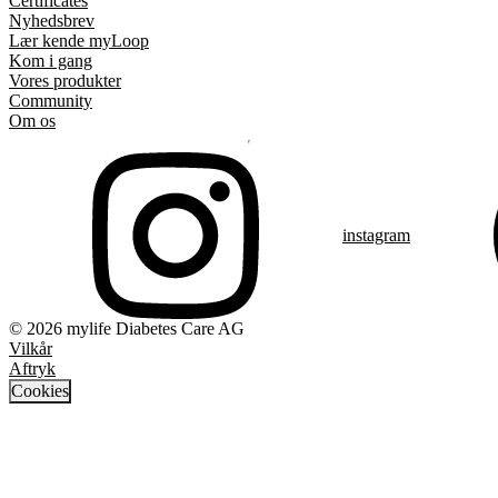
Certificates
Nyhedsbrev
Lær kende myLoop
Kom i gang
Vores produkter
Community
Om os
instagram
© 2026 mylife Diabetes Care AG
Vilkår
Aftryk
Cookies