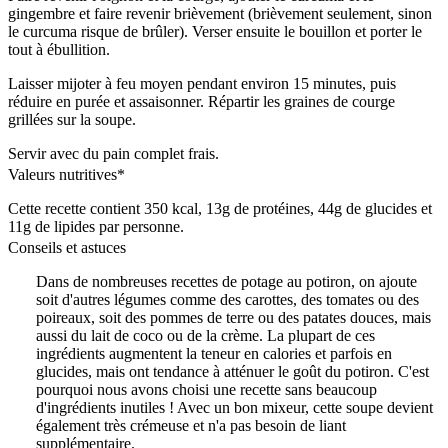
gingembre et faire revenir brièvement (brièvement seulement, sinon
le curcuma risque de brûler). Verser ensuite le bouillon et porter le
tout à ébullition.
Laisser mijoter à feu moyen pendant environ 15 minutes, puis
réduire en purée et assaisonner. Répartir les graines de courge
grillées sur la soupe.
Servir avec du pain complet frais.
Valeurs nutritives*
Cette recette contient 350 kcal, 13g de protéines, 44g de glucides et
11g de lipides par personne.
Conseils et astuces
Dans de nombreuses recettes de potage au potiron, on ajoute
soit d'autres légumes comme des carottes, des tomates ou des
poireaux, soit des pommes de terre ou des patates douces, mais
aussi du lait de coco ou de la crème. La plupart de ces
ingrédients augmentent la teneur en calories et parfois en
glucides, mais ont tendance à atténuer le goût du potiron. C'est
pourquoi nous avons choisi une recette sans beaucoup
d'ingrédients inutiles ! Avec un bon mixeur, cette soupe devient
également très crémeuse et n'a pas besoin de liant
supplémentaire.