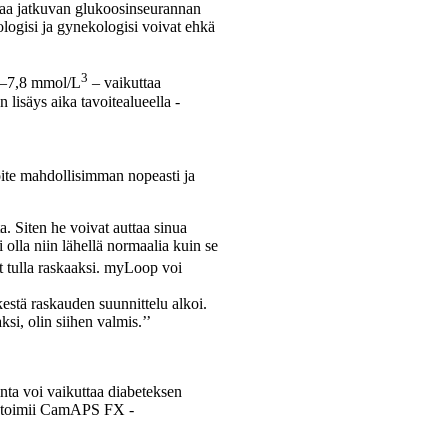
ittaa jatkuvan glukoosinseurannan
ologisi ja gynekologisi voivat ehkä
3
,5–7,8 mmol/L
– vaikuttaa
n lisäys aika tavoitealueella -
oite mahdollisimman nopeasti ja
. Siten he voivat auttaa sinua
 olla niin lähellä normaalia kuin se
ät tulla raskaaksi. myLoop voi
estä raskauden suunnittelu alkoi.
i, olin siihen valmis.’’
nta voi vaikuttaa diabeteksen
op toimii CamAPS FX -