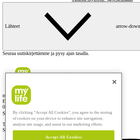
Lähteet
arrow-dow
Seuraa uutiskirjettämme ja pysy ajan tasalla.
mylife Diabetes Care Finland OY
Eteläinen Salmitie 1
02430 Masala
By clicking “Accept All Cookies”, you agree to the storing
Suomi
of cookies on your device to enhance site navigation,
Tuotetuki 24/7: 0800 98999
analyse site usage, and assist in our marketing efforts.
Sähköposti:
info@mylife-diabetescare.fi
Accept All Cookies