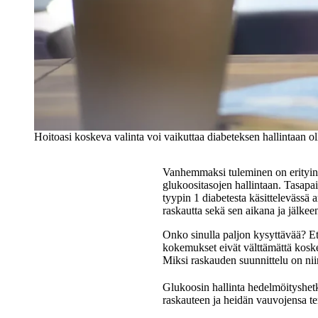
Hoitoasi koskeva valinta voi vaikuttaa diabeteksen hallintaan
Vanhemmaksi tuleminen on erityine
glukoositasojen hallintaan. Tasapai
tyypin 1 diabetesta käsittelevässä 
raskautta sekä sen aikana ja jälkee
Onko sinulla paljon kysyttävää? Et o
kokemukset eivät välttämättä koske
Miksi raskauden suunnittelu on nii
Glukoosin hallinta hedelmöityshet
raskauteen ja heidän vauvojensa te