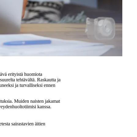
ävä erityistä huomiota
suurelta tehtävältä. Raskautta ja
uneeksi ja turvalliseksi ennen
osituksia. Muiden naisten jakamat
veydenhuoltotiimisi kanssa.
testa sairastavien äitien