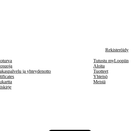
Rekisteröidy
toturva
Tutustu myLoopiin
tosuoja
Aloita
akaspalvelu ja yhteydenotto
Tuotteet
tificates
Yhteisö
ukartta
Meistä
iskirje