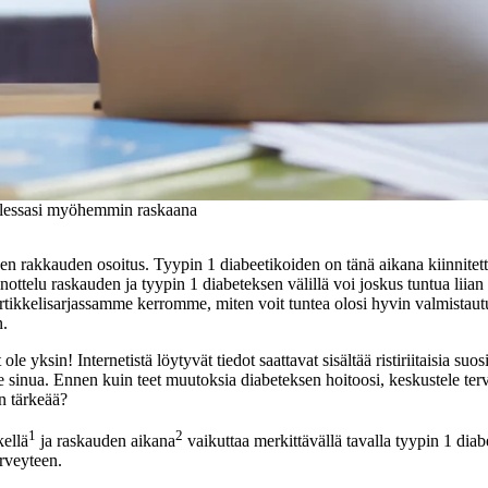
 ollessasi myöhemmin raskaana
n rakkauden osoitus. Tyypin 1 diabeetikoiden on tänä aikana kiinnitett
nottelu raskauden ja tyypin 1 diabeteksen välillä voi joskus tuntua liian 
artikkelisarjassamme kerromme, miten voit tuntea olosi hyvin valmistaut
n.
le yksin! Internetistä löytyvät tiedot saattavat sisältää ristiriitaisia su
 sinua. Ennen kuin teet muutoksia diabeteksen hoitoosi, keskustele ter
n tärkeää?
1
2
kellä
ja raskauden aikana
vaikuttaa merkittävällä tavalla tyypin 1 diabe
rveyteen.