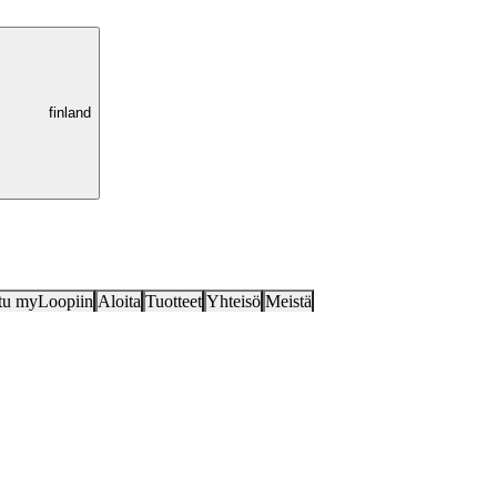
finland
tu myLoopiin
Aloita
Tuotteet
Yhteisö
Meistä