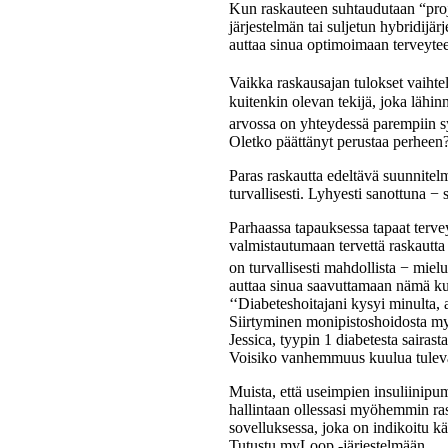
Kun raskauteen suhtaudutaan “projek
järjestelmän tai suljetun hybridij
auttaa sinua optimoimaan terveyteesi
Vaikka raskausajan tulokset vaihtele
kuitenkin olevan tekijä, joka lähinn
arvossa on yhteydessä parempiin sy
Oletko päättänyt perustaa perheen
Paras raskautta edeltävä suunnitel
turvallisesti. Lyhyesti sanottuna −
Parhaassa tapauksessa tapaat terve
valmistautumaan tervettä raskautta 
on turvallisesti mahdollista − mie
auttaa sinua saavuttamaan nämä ku
‘‘Diabeteshoitajani kysyi minulta,
Siirtyminen monipistoshoidosta myL
Jessica, tyypin 1 diabetesta sairas
Voisiko vanhemmuus kuulua tuleva
Muista, että useimpien insuliinipu
hallintaan ollessasi myöhemmin r
sovelluksessa, joka on indikoitu k
Tutustu myLoop -järjestelmään