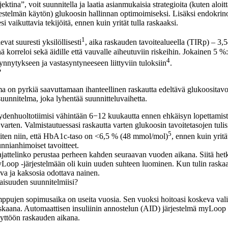
tina”, voit suunnitella ja laatia asianmukaisia strategioita (kuten alo
ärjestelmän käytön) glukoosin hallinnan optimoimiseksi. Lisäksi endokrin
 vaikuttavia tekijöitä, ennen kuin yrität tulla raskaaksi.
1
vat suuresti yksilöllisesti
, aika raskauden tavoitealueella (TIRp) – 3
ä korreloi sekä äidille että vauvalle aiheutuviin riskeihin. Jokainen 5 %:
4
nnytykseen ja vastasyntyneeseen liittyviin tuloksiin
.
?
ma on pyrkiä saavuttamaan ihanteellinen raskautta edeltävä glukoositav
 suunnitelma, joka lyhentää suunnitteluvaihetta.
ydenhuoltotiimisi vähintään 6−12 kuukautta ennen ehkäisyn lopettamista
varten. Valmistautuessasi raskautta varten glukoosin tavoitetasojen tulisi
5
luiten niin, että HbA1c-taso on <6,5 % (48 mmol/mol)
, ennen kuin yrit
nnianhimoiset tavoitteet.
 ajattelinko perustaa perheen kahden seuraavan vuoden aikana. Siitä hetk
oop -järjestelmään oli kuin uuden suhteen luominen. Kun tulin raskaaks
tava ja kaksosia odottava nainen.
isuuden suunnitelmiisi?
mppujen sopimusaika on useita vuosia. Sen vuoksi hoitoasi koskeva vali
askaana. Automaattisen insuliinin annostelun (AID) järjestelmä myLo
äyttöön raskauden aikana.