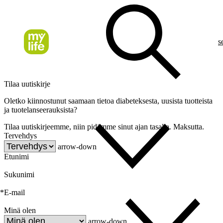
s
Tilaa uutiskirje
Oletko kiinnostunut saamaan tietoa diabeteksesta, uusista tuotteista
ja tuotelanseerauksista?
Tilaa uutiskirjeemme, niin pidämme sinut ajan tasalla. Maksutta.
Tervehdys
arrow-down
Etunimi
Sukunimi
*
E-mail
Minä olen
arrow-down