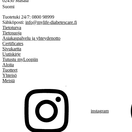
02430 Masala
Suomi
Tuotetuki 24/7: 0800 98999
Sähköposti:
info@mylife-diabetescare.fi
Tietoturva
Tietosuoja
Asiakaspalvelu ja yhteydenotto
Certificates
Sivukartta
Uutiskirje
Tutustu myLoopiin
Aloita
Tuotteet
Yhteisö
Meistä
instagram