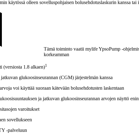
in käytössä olleen sovelluspohjaisen bolusehdotuslaskurin kanssa tai 
Tämä toiminto vaatii mylife YpsoPump -ohjelmi
korkeamman
1
 (versiosta 1.8 alkaen)
jatkuvan glukoosinseurannan (CGM) järjestelmän kanssa
rvoja voi käyttää suoraan kätevään bolusehdotusten laskentaan
ukoosisuuntauksen ja jatkuvan glukoosinseurannan arvojen näyttö enint
sitasojen varoitukset
inen sovellukseen
Y -palveluun