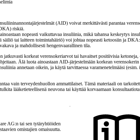
helimia
nsuliininannontajärjestelmät (AID) voivat merkittävästi parantaa verenso
(DKA) riskiä.
ainoastaan nopeasti vaikuttavaa insuliinia, mikä tahansa keskeytys insul
säiliö tai laitteen toimintahäiriö) voi johtaa nopeasti ketoosiin ja DK
vakava ja mahdollisesti hengenvaarallinen tila.
n jatkuvasti korkeat verensokeriarvot tai havaitset positiivisia ketoneja, 
 ohjeitaan. Älä luota ainoastaan AID-järjestelmään korkean verensokerin
nsuliinia annetaan oikein, ja käytä tarvittaessa varamenetelmääsi (esim. in
antaa vain terveydenhuollon ammattilaiset. Tämä materiaali on tarkoitett
a tulkita lääketieteellisenä neuvona tai käyttää korvaamaan konsultaatio
re AG:n tai sen tytäryhtiöiden
astaavien omistajien omaisuutta.