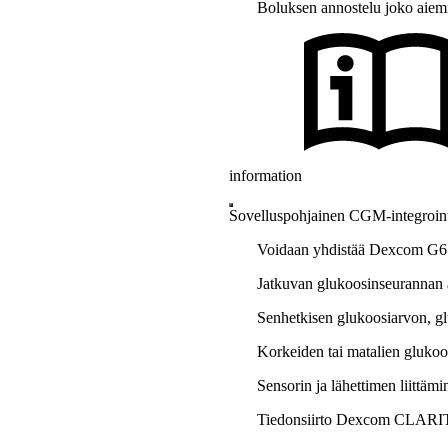
Boluksen annostelu joko aiemm
information
Sovelluspohjainen CGM-integrointi
Voidaan yhdistää Dexcom G6 
Jatkuvan glukoosinseurannan a
Senhetkisen glukoosiarvon, gl
Korkeiden tai matalien glukoo
Sensorin ja lähettimen liittäm
Tiedonsiirto Dexcom CLARIT