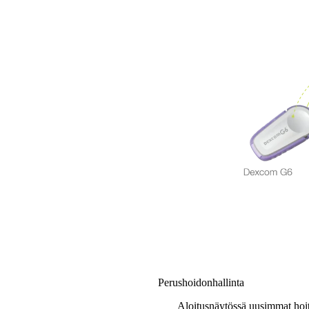
Perushoidonhallinta
Aloitusnäytössä uusimmat hoitot