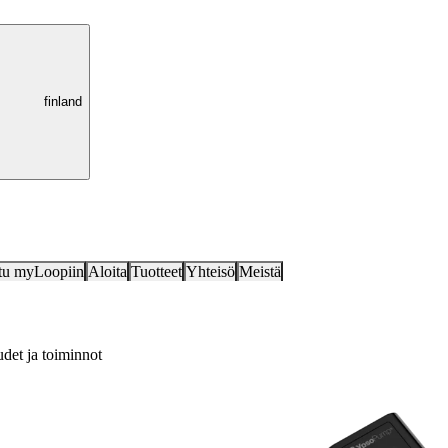
finland
tu myLoopiin
Aloita
Tuotteet
Yhteisö
Meistä
det ja toiminnot