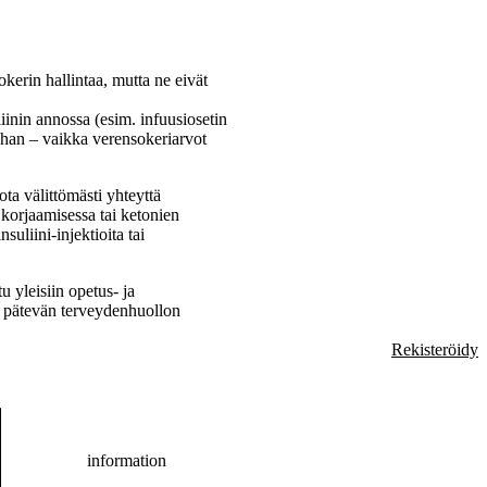
kerin hallintaa, mutta ne eivät
iinin annossa (esim. infuusiosetin
A:han – vaikka verensokeriarvot
ota välittömästi yhteyttä
 korjaamisessa tai ketonien
suliini-injektioita tai
u yleisiin opetus- ja
ta pätevän terveydenhuollon
Rekisteröidy
information