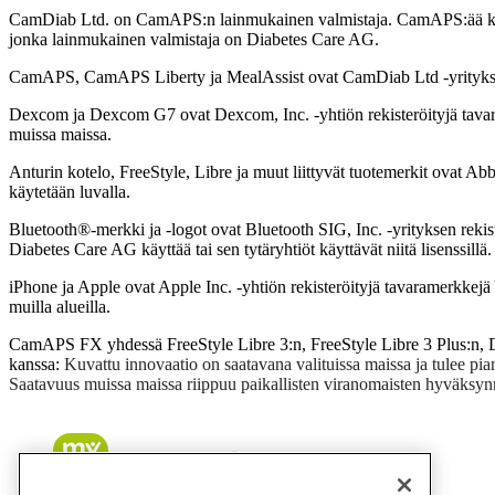
CamDiab Ltd. on CamAPS:n lainmukainen valmistaja. CamAPS:ää k
jonka lainmukainen valmistaja on Diabetes Care AG.
CamAPS, CamAPS Liberty ja MealAssist ovat CamDiab Ltd -yrityksen
Dexcom ja Dexcom G7 ovat Dexcom, Inc. -yhtiön rekisteröityjä tavar
muissa maissa.
Anturin kotelo, FreeStyle, Libre ja muut liittyvät tuotemerkit ovat Abb
käytetään luvalla.
Bluetooth®-merkki ja -logot ovat Bluetooth SIG, Inc. -yrityksen rekist
Diabetes Care AG käyttää tai sen tytäryhtiöt käyttävät niitä lisenssillä.
iPhone ja Apple ovat Apple Inc. -yhtiön rekisteröityjä tavaramerkkejä
muilla alueilla.
CamAPS FX yhdessä FreeStyle Libre 3:n, FreeStyle Libre 3 Plus:n
kanssa:
Kuvattu innovaatio on saatavana valituissa maissa ja tulee pia
Saatavuus muissa maissa riippuu paikallisten viranomaisten hyväksyn