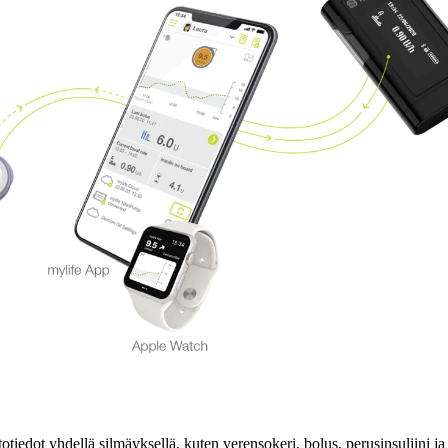
iedot yhdellä silmäyksellä, kuten verensokeri, bolus, perusinsuliini ja 