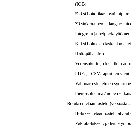
(IOB)
Kaksi hoitotilaa: insuliinipum
Yksinkertainen ja langaton tie
Integroitu ja helppokäyttöinen 
Kaksi boluksen laskentamene
Hoitopäiväkirja
Verensokerin ja insuliinin anno
PDF- ja CSV-raporttien vienti
Valinnaisesti tietojen synkron
Pienoisohjelma / nopea vilkais
Boluksen etäannostelu (versiosta 2
Boluksen etäannostelu älypuh
Vakioboluksen, pidennetyn bo