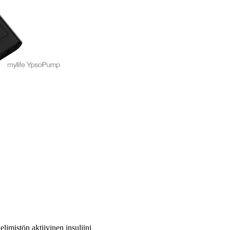
elimistön aktiivinen insuliini