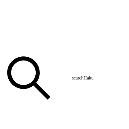
search
Haku