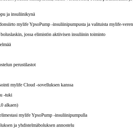
ppu ja insuliinikynä
donsiirto mylife YpsoPump -insuliinipumpusta ja valituista mylife-veren
boluslaskin, jossa elimistön aktiivisen insuliinin toiminto
telmää
stelun perustilastot
isointi mylife Cloud -sovelluksen kanssa
u -tuki
.0 alkaen)
elimestasi mylife YpsoPump -insuliinipumpulla
luksen ja yhdistelmäboluksen annostelu