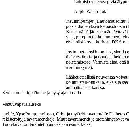
Lukuisia yhteensopivia älypu
Apple Watch -tuki
Insuliinipumput ja automatisoidut i
poista diabeteksen ketoasidoosin 
Koska nämä järjestelmät käyttävät 
vika, pumpun tukkeutuminen, tyhjä 
eivät olisi kovin korkeat. DKA on 
Jos tunnet olosi huonoksi, sinulla o
diabetestiimiisi ja noudata heidän
poistamisessa. Varmista aina, että i
insuliinikyniä).
Lääketieteellistä neuvontaa voivat 
koulutustarkoituksiin, eikä sitä sa
ammattilaisen kanssa.
Seuraa uutiskirjettämme ja pysy ajan tasalla.
Vastuuvapauslauseke
mylife, YpsoPump, myLoop, Orbit ja myOrbit ovat mylife Diabetes Ca
rekisteröityjä tavaramerkkejä. Muut tavaramerkit ja tuotenimet ovat v
Tuotekuvat on tarkoitettu ainoastaan esimerkeiksi.