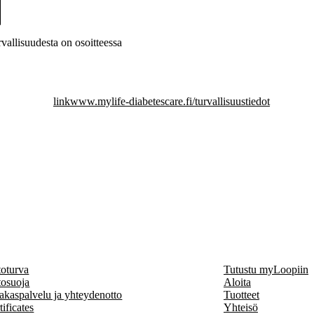
rvallisuudesta on osoitteessa
link
www.mylife-diabetescare.fi/turvallisuustiedot
toturva
Tutustu myLoopiin
tosuoja
Aloita
akaspalvelu ja yhteydenotto
Tuotteet
tificates
Yhteisö