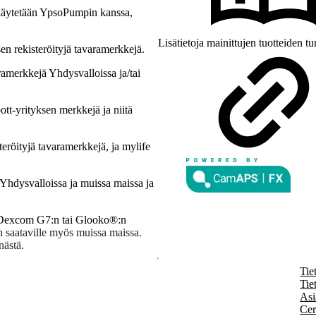
äytetään YpsoPumpin kanssa,
Lisätietoja mainittujen tuotteiden tu
 rekisteröityjä tavaramerkkejä.
amerkkejä Yhdysvalloissa ja/tai
ott-yrityksen merkkejä ja niitä
eröityjä tavaramerkkejä, ja mylife
 Yhdysvalloissa ja muissa maissa ja
, Dexcom G7:n tai Glooko®:n
n saataville myös muissa maissa.
nästä.
Tie
Tie
Asi
Cer