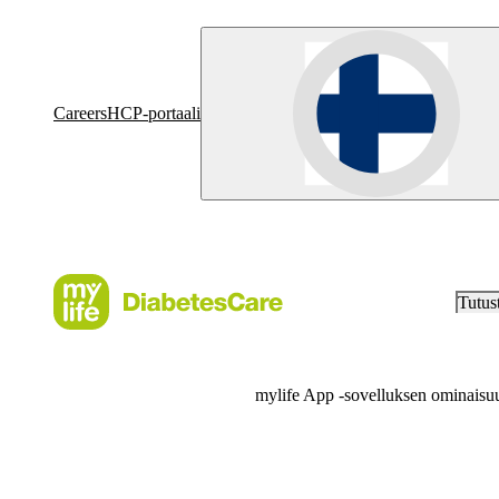
Careers
HCP-portaali
Tutus
mylife App -sovelluksen ominaisuu