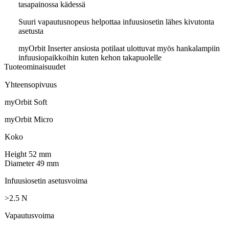
tasapainossa kädessä
Suuri vapautusnopeus helpottaa infuusiosetin lähes kivutonta
asetusta
myOrbit Inserter ansiosta potilaat ulottuvat myös hankalampiin
infuusiopaikkoihin kuten kehon takapuolelle
Tuoteominaisuudet
Yhteensopivuus
myOrbit Soft
myOrbit Micro
Koko
Height 52 mm
Diameter 49 mm
Infuusiosetin asetusvoima
>2.5 N
Vapautusvoima