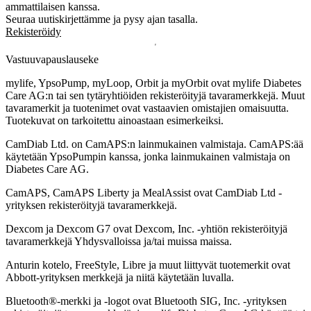
ammattilaisen kanssa.
Seuraa uutiskirjettämme ja pysy ajan tasalla.
Rekisteröidy
Vastuuvapauslauseke
mylife, YpsoPump, myLoop, Orbit ja myOrbit ovat mylife Diabetes
Care AG:n tai sen tytäryhtiöiden rekisteröityjä tavaramerkkejä. Muut
tavaramerkit ja tuotenimet ovat vastaavien omistajien omaisuutta.
Tuotekuvat on tarkoitettu ainoastaan esimerkeiksi.
CamDiab Ltd. on CamAPS:n lainmukainen valmistaja. CamAPS:ää
käytetään YpsoPumpin kanssa, jonka lainmukainen valmistaja on
Diabetes Care AG.
CamAPS, CamAPS Liberty ja MealAssist ovat CamDiab Ltd -
yrityksen rekisteröityjä tavaramerkkejä.
Dexcom ja Dexcom G7 ovat Dexcom, Inc. -yhtiön rekisteröityjä
tavaramerkkejä Yhdysvalloissa ja/tai muissa maissa.
Anturin kotelo, FreeStyle, Libre ja muut liittyvät tuotemerkit ovat
Abbott-yrityksen merkkejä ja niitä käytetään luvalla.
Bluetooth®-merkki ja -logot ovat Bluetooth SIG, Inc. -yrityksen