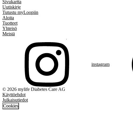
Sivukartta
Uutiskirje
Tutustu myLoopiin
Aloita
Tuotteet
Yhteisö
Meistä
instagram
© 2026 mylife Diabetes Care AG
Käyttöehdot
Julkaisutiedot
Cookies