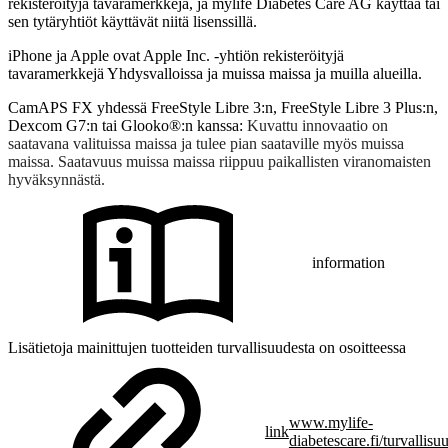
rekisteröityjä tavaramerkkejä, ja mylife Diabetes Care AG käyttää tai
sen tytäryhtiöt käyttävät niitä lisenssillä.
iPhone ja Apple ovat Apple Inc. -yhtiön rekisteröityjä
tavaramerkkejä Yhdysvalloissa ja muissa maissa ja muilla alueilla.
CamAPS FX yhdessä FreeStyle Libre 3:n, FreeStyle Libre 3 Plus:n,
Dexcom G7:n tai Glooko®:n kanssa:
Kuvattu innovaatio on
saatavana valituissa maissa ja tulee pian saataville myös muissa
maissa. Saatavuus muissa maissa riippuu paikallisten viranomaisten
hyväksynnästä.
information
Lisätietoja mainittujen tuotteiden turvallisuudesta on osoitteessa
www.mylife-
link
diabetescare.fi/turvallisu