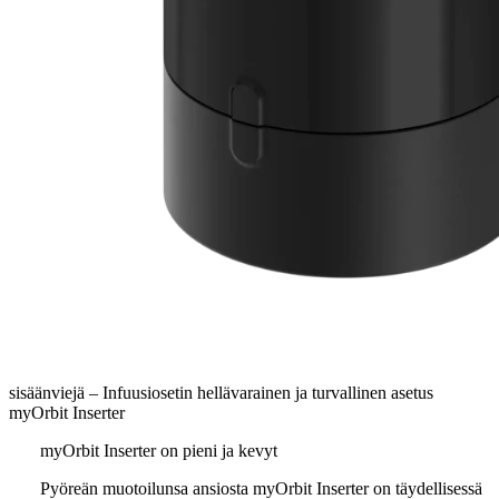
sisäänviejä – Infuusiosetin hellävarainen ja turvallinen asetus
myOrbit Inserter
myOrbit Inserter on pieni ja kevyt
Pyöreän muotoilunsa ansiosta myOrbit Inserter on täydellisessä