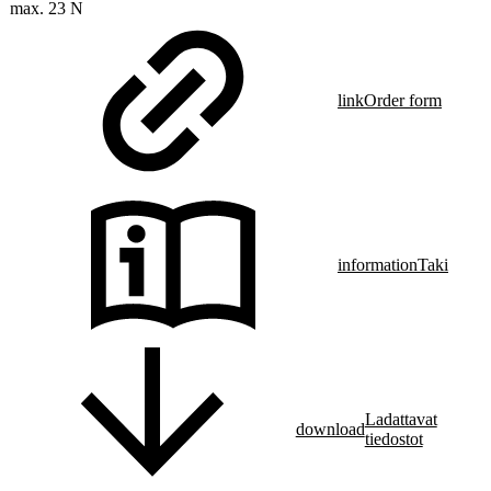
max. 23 N
link
Order form
information
Taki
Ladattavat
download
tiedostot