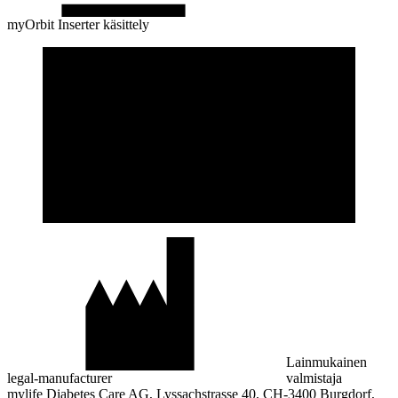
myOrbit Inserter käsittely
Lainmukainen
legal-manufacturer
valmistaja
mylife Diabetes Care AG, Lyssachstrasse 40, CH-3400 Burgdorf,