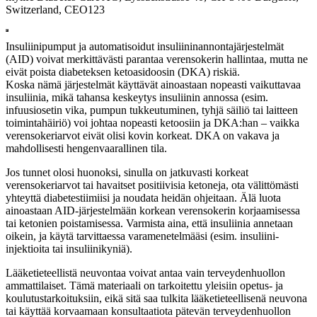
Switzerland, CEO123
Insuliinipumput ja automatisoidut insuliininannontajärjestelmät
(AID) voivat merkittävästi parantaa verensokerin hallintaa, mutta ne
eivät poista diabeteksen ketoasidoosin (DKA) riskiä.
Koska nämä järjestelmät käyttävät ainoastaan nopeasti vaikuttavaa
insuliinia, mikä tahansa keskeytys insuliinin annossa (esim.
infuusiosetin vika, pumpun tukkeutuminen, tyhjä säiliö tai laitteen
toimintahäiriö) voi johtaa nopeasti ketoosiin ja DKA:han – vaikka
verensokeriarvot eivät olisi kovin korkeat. DKA on vakava ja
mahdollisesti hengenvaarallinen tila.
Jos tunnet olosi huonoksi, sinulla on jatkuvasti korkeat
verensokeriarvot tai havaitset positiivisia ketoneja, ota välittömästi
yhteyttä diabetestiimiisi ja noudata heidän ohjeitaan. Älä luota
ainoastaan AID-järjestelmään korkean verensokerin korjaamisessa
tai ketonien poistamisessa. Varmista aina, että insuliinia annetaan
oikein, ja käytä tarvittaessa varamenetelmääsi (esim. insuliini-
injektioita tai insuliinikyniä).
Lääketieteellistä neuvontaa voivat antaa vain terveydenhuollon
ammattilaiset. Tämä materiaali on tarkoitettu yleisiin opetus- ja
koulutustarkoituksiin, eikä sitä saa tulkita lääketieteellisenä neuvona
tai käyttää korvaamaan konsultaatiota pätevän terveydenhuollon