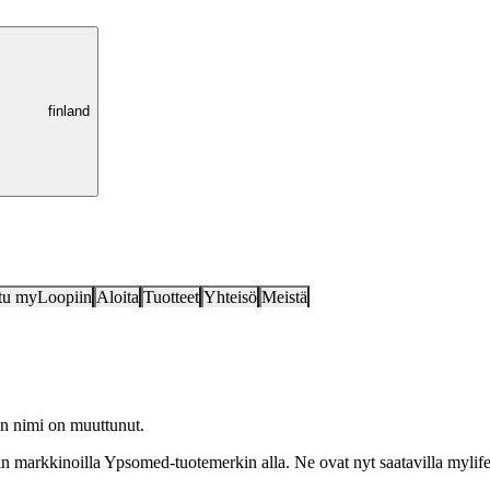
finland
tu myLoopiin
Aloita
Tuotteet
Yhteisö
Meistä
sen nimi on muuttunut.
mmin markkinoilla Ypsomed-tuotemerkin alla. Ne ovat nyt saatavilla mylif