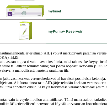
nsuliininannontajärjestelmät (AID) voivat merkittävästi parantaa verenso
(DKA) riskiä.
ainoastaan nopeasti vaikuttavaa insuliinia, mikä tahansa keskeytys insul
säiliö tai laitteen toimintahäiriö) voi johtaa nopeasti ketoosiin ja DK
vakava ja mahdollisesti hengenvaarallinen tila.
n jatkuvasti korkeat verensokeriarvot tai havaitset positiivisia ketoneja, 
 ohjeitaan. Älä luota ainoastaan AID-järjestelmään korkean verensokerin
nsuliinia annetaan oikein, ja käytä tarvittaessa varamenetelmääsi (esim. in
antaa vain terveydenhuollon ammattilaiset. Tämä materiaali on tarkoitett
a tulkita lääketieteellisenä neuvona tai käyttää korvaamaan konsultaatio