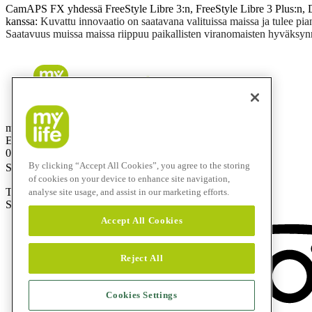
CamAPS FX yhdessä FreeStyle Libre 3:n, FreeStyle Libre 3 Plus:n
kanssa:
Kuvattu innovaatio on saatavana valituissa maissa ja tulee pia
Saatavuus muissa maissa riippuu paikallisten viranomaisten hyväksyn
mylife Diabetes Care Finland OY
Eteläinen Salmitie 1
02430 Masala
By clicking “Accept All Cookies”, you agree to the storing
Suomi
of cookies on your device to enhance site navigation,
Tuotetuki 24/7: 0800 98999
analyse site usage, and assist in our marketing efforts.
Sähköposti:
info@mylife-diabetescare.fi
Accept All Cookies
Reject All
Cookies Settings