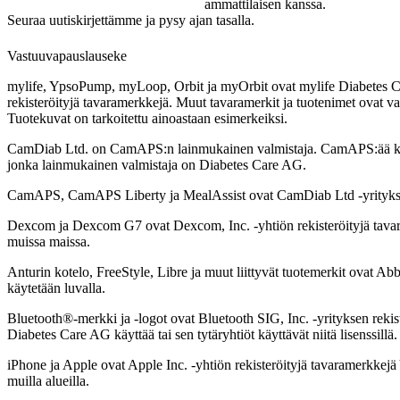
ammattilaisen kanssa.
Seuraa uutiskirjettämme ja pysy ajan tasalla.
Vastuuvapauslauseke
mylife, YpsoPump, myLoop, Orbit ja myOrbit ovat mylife Diabetes Ca
rekisteröityjä tavaramerkkejä. Muut tavaramerkit ja tuotenimet ovat v
Tuotekuvat on tarkoitettu ainoastaan esimerkeiksi.
CamDiab Ltd. on CamAPS:n lainmukainen valmistaja. CamAPS:ää k
jonka lainmukainen valmistaja on Diabetes Care AG.
CamAPS, CamAPS Liberty ja MealAssist ovat CamDiab Ltd -yrityksen
Dexcom ja Dexcom G7 ovat Dexcom, Inc. -yhtiön rekisteröityjä tavar
muissa maissa.
Anturin kotelo, FreeStyle, Libre ja muut liittyvät tuotemerkit ovat Abb
käytetään luvalla.
Bluetooth®-merkki ja -logot ovat Bluetooth SIG, Inc. -yrityksen rekist
Diabetes Care AG käyttää tai sen tytäryhtiöt käyttävät niitä lisenssillä.
iPhone ja Apple ovat Apple Inc. -yhtiön rekisteröityjä tavaramerkkejä
muilla alueilla.