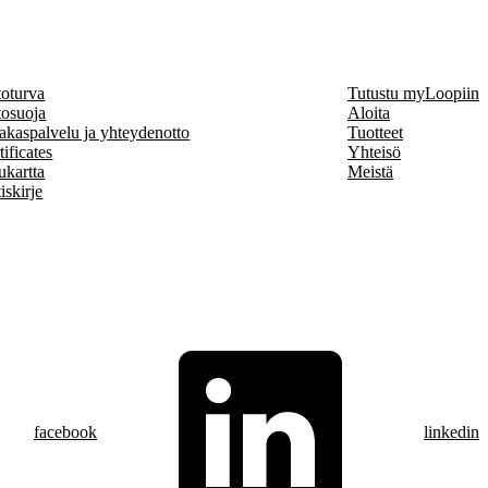
toturva
Tutustu myLoopiin
tosuoja
Aloita
akaspalvelu ja yhteydenotto
Tuotteet
tificates
Yhteisö
ukartta
Meistä
iskirje
facebook
linkedin