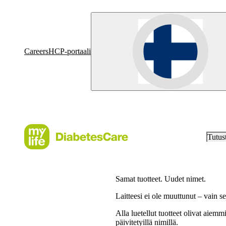
Careers
HCP-portaali
Tutus
Samat tuotteet. Uudet nimet.
Laitteesi ei ole muuttunut – vain 
Alla luetellut tuotteet olivat aie
päivitetyillä nimillä.