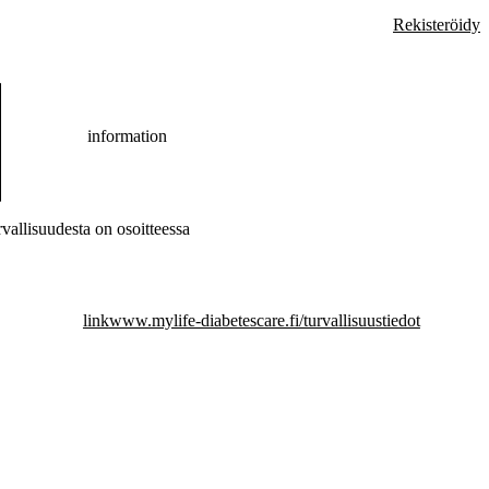
Rekisteröidy
information
rvallisuudesta on osoitteessa
link
www.mylife-diabetescare.fi/turvallisuustiedot