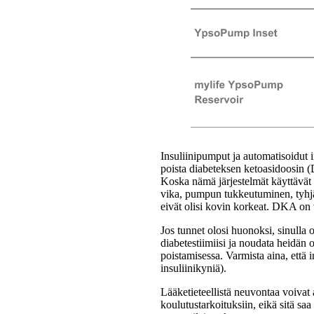
Insuliinipumput ja automatisoidut i
poista diabeteksen ketoasidoosin 
Koska nämä järjestelmät käyttävät 
vika, pumpun tukkeutuminen, tyhjä 
eivät olisi kovin korkeat. DKA on 
Jos tunnet olosi huonoksi, sinulla o
diabetestiimiisi ja noudata heidän
poistamisessa. Varmista aina, että i
insuliinikyniä).
Lääketieteellistä neuvontaa voivat 
koulutustarkoituksiin, eikä sitä sa