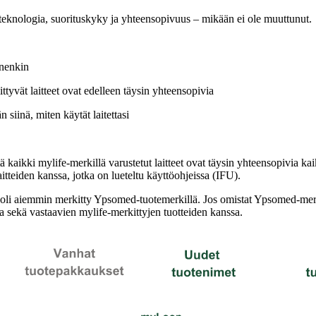
 teknologia, suorituskyky ja yhteensopivuus – mikään ei ole muuttunut.
nnenkin
iittyvät laitteet ovat edelleen täysin yhteensopivia
 siinä, miten käytät laitettasi
ä kaikki mylife-merkillä varustetut laitteet ovat täysin yhteensopivia ka
laitteiden kanssa, jotka on lueteltu käyttöohjeissa (IFU).
oli aiemmin merkitty Ypsomed-tuotemerkillä. Jos omistat Ypsomed-merkil
sa sekä vastaavien mylife-merkittyjen tuotteiden kanssa.