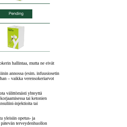
kerin hallintaa, mutta ne eivät
iinin annossa (esim. infuusiosetin
A:han – vaikka verensokeriarvot
ota välittömästi yhteyttä
 korjaamisessa tai ketonien
suliini-injektioita tai
u yleisiin opetus- ja
ta pätevän terveydenhuollon