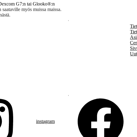
, Dexcom G7:n tai Glooko®:n
n saataville myös muissa maissa.
nästä.
Tie
Tie
Asi
Cer
Siv
Uut
instagram