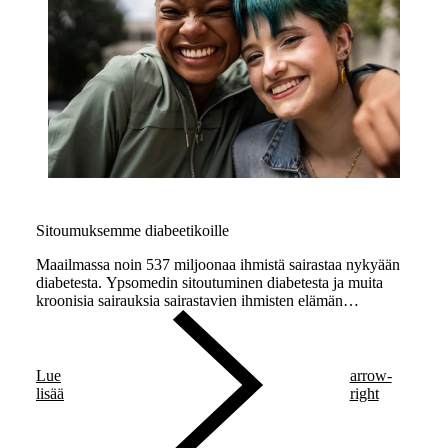
Sitoumuksemme diabeetikoille
Maailmassa noin 537 miljoonaa ihmistä sairastaa nykyään
diabetesta. Ypsomedin sitoutuminen diabetesta ja muita
kroonisia sairauksia sairastavien ihmisten elämän
parantamiseen ei rajoitu vain maailman
diabeteskuukauteen, vaan se on ympärivuotinen sitoumus.
Lue
arrow-
lisää
right