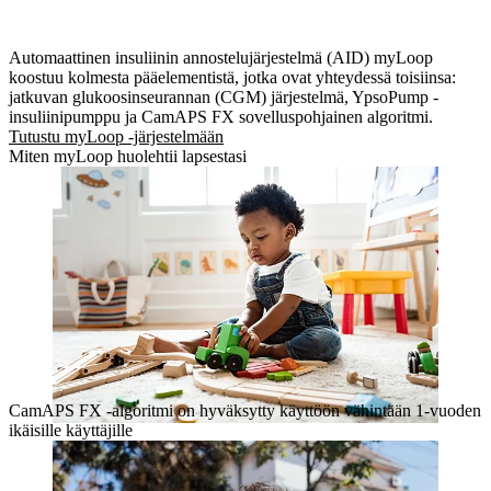
Automaattinen insuliinin annostelujärjestelmä (AID) myLoop
koostuu kolmesta pääelementistä, jotka ovat yhteydessä toisiinsa:
jatkuvan glukoosinseurannan (CGM) järjestelmä, YpsoPump -
insuliinipumppu ja CamAPS FX sovelluspohjainen algoritmi.
Tutustu myLoop -järjestelmään
Miten myLoop huolehtii lapsestasi
CamAPS FX -algoritmi on hyväksytty käyttöön vähintään 1-vuoden
ikäisille käyttäjille