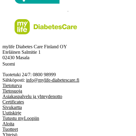
mylife Diabetes Care Finland OY
Eteläinen Salmitie 1
02430 Masala
Suomi
Tuotetuki 24/7: 0800 98999
Sähköposti:
info@mylife-diabetescare.fi
Tietoturva
Tietosuoja
Asiakaspalvelu ja yhteydenotto
Certificates
Sivukartta
Uutiskirje
Tutustu myLoopiin
Aloita
Tuotteet
Yhteisö