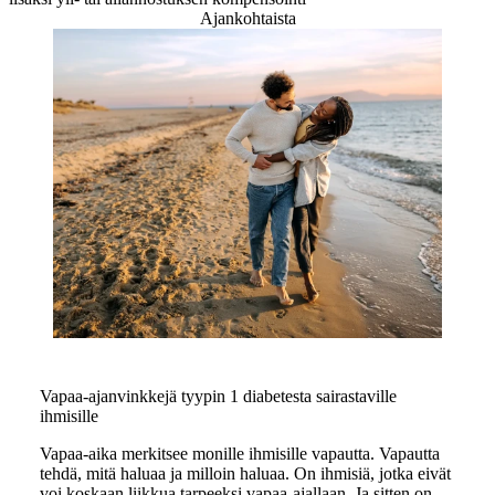
Ajankohtaista
Vapaa-ajanvinkkejä tyypin 1 diabetesta sairastaville
ihmisille
Vapaa-aika merkitsee monille ihmisille vapautta. Vapautta
tehdä, mitä haluaa ja milloin haluaa. On ihmisiä, jotka eivät
voi koskaan liikkua tarpeeksi vapaa-ajallaan. Ja sitten on