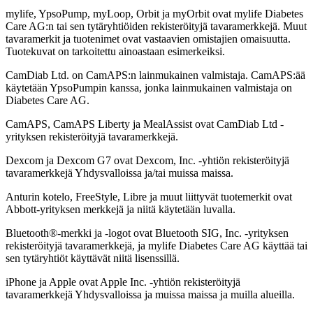
mylife, YpsoPump, myLoop, Orbit ja myOrbit ovat mylife Diabetes
Care AG:n tai sen tytäryhtiöiden rekisteröityjä tavaramerkkejä. Muut
tavaramerkit ja tuotenimet ovat vastaavien omistajien omaisuutta.
Tuotekuvat on tarkoitettu ainoastaan esimerkeiksi.
CamDiab Ltd. on CamAPS:n lainmukainen valmistaja. CamAPS:ää
käytetään YpsoPumpin kanssa, jonka lainmukainen valmistaja on
Diabetes Care AG.
CamAPS, CamAPS Liberty ja MealAssist ovat CamDiab Ltd -
yrityksen rekisteröityjä tavaramerkkejä.
Dexcom ja Dexcom G7 ovat Dexcom, Inc. -yhtiön rekisteröityjä
tavaramerkkejä Yhdysvalloissa ja/tai muissa maissa.
Anturin kotelo, FreeStyle, Libre ja muut liittyvät tuotemerkit ovat
Abbott-yrityksen merkkejä ja niitä käytetään luvalla.
Bluetooth®-merkki ja -logot ovat Bluetooth SIG, Inc. -yrityksen
rekisteröityjä tavaramerkkejä, ja mylife Diabetes Care AG käyttää tai
sen tytäryhtiöt käyttävät niitä lisenssillä.
iPhone ja Apple ovat Apple Inc. -yhtiön rekisteröityjä
tavaramerkkejä Yhdysvalloissa ja muissa maissa ja muilla alueilla.