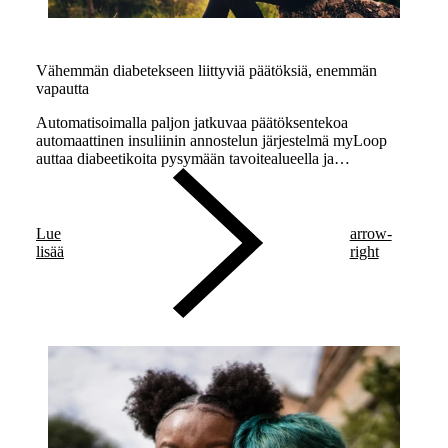
Vähemmän diabetekseen liittyviä päätöksiä, enemmän
vapautta
Automatisoimalla paljon jatkuvaa päätöksentekoa
automaattinen insuliinin annostelun järjestelmä myLoop
auttaa diabeetikoita pysymään tavoitealueella ja
vähentämään diabeteksen hallintaan tarvittavaa aikaa.
Lue
arrow-
lisää
right