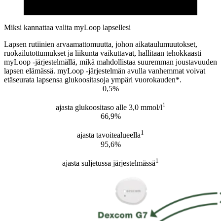
Miksi kannattaa valita myLoop lapsellesi
Lapsen rutiinien arvaamattomuutta, johon aikataulumuutokset,
ruokailutottumukset ja liikunta vaikuttavat, hallitaan tehokkaasti
myLoop -järjestelmällä, mikä mahdollistaa suuremman joustavuuden
lapsen elämässä. myLoop -järjestelmän avulla vanhemmat voivat
etäseurata lapsensa glukoositasoja ympäri vuorokauden*.
0,5%
1
ajasta glukoositaso alle 3,0 mmol/l
66,9%
1
ajasta tavoitealueella
95,6%
1
ajasta suljetussa järjestelmässä