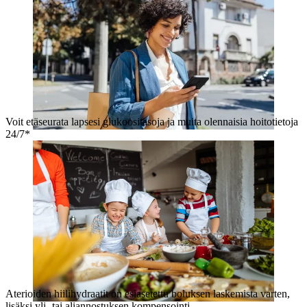
Voit etäseurata lapsesi glukoositasoja ja muita olennaisia hoitotietoja
24/7*
Aterioiden hiilihydraatit on esiasetettu boluksen laskemista varten,
lisäksi yli- tai aliannostuksen kompensointi