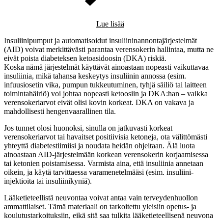
Lue lisää
Insuliinipumput ja automatisoidut insuliininannontajärjestelmät
(AID) voivat merkittävästi parantaa verensokerin hallintaa, mutta ne
eivät poista diabeteksen ketoasidoosin (DKA) riskiä.
Koska nämä järjestelmät käyttävät ainoastaan nopeasti vaikuttavaa
insuliinia, mikä tahansa keskeytys insuliinin annossa (esim.
infuusiosetin vika, pumpun tukkeutuminen, tyhjä säiliö tai laitteen
toimintahäiriö) voi johtaa nopeasti ketoosiin ja DKA:han – vaikka
verensokeriarvot eivät olisi kovin korkeat. DKA on vakava ja
mahdollisesti hengenvaarallinen tila.
Jos tunnet olosi huonoksi, sinulla on jatkuvasti korkeat
verensokeriarvot tai havaitset positiivisia ketoneja, ota välittömästi
yhteyttä diabetestiimiisi ja noudata heidän ohjeitaan. Älä luota
ainoastaan AID-järjestelmään korkean verensokerin korjaamisessa
tai ketonien poistamisessa. Varmista aina, että insuliinia annetaan
oikein, ja käytä tarvittaessa varamenetelmääsi (esim. insuliini-
injektioita tai insuliinikyniä).
Lääketieteellistä neuvontaa voivat antaa vain terveydenhuollon
ammattilaiset. Tämä materiaali on tarkoitettu yleisiin opetus- ja
koulutustarkoituksiin, eikä sitä saa tulkita lääketieteellisenä neuvona