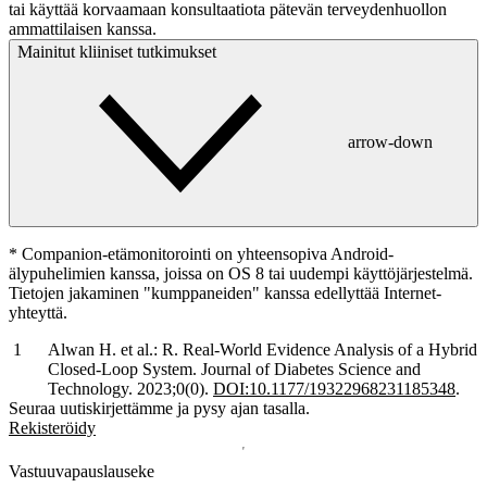
tai käyttää korvaamaan konsultaatiota pätevän terveydenhuollon
ammattilaisen kanssa.
Mainitut kliiniset tutkimukset
arrow-down
*
Companion-etämonitorointi on yhteensopiva Android-
älypuhelimien kanssa, joissa on OS 8 tai uudempi käyttöjärjestelmä.
Tietojen jakaminen "kumppaneiden" kanssa edellyttää Internet-
yhteyttä.
Alwan H. et al.: R. Real-World Evidence Analysis of a Hybrid
Closed-Loop System. Journal of Diabetes Science and
Technology. 2023;0(0).
DOI:10.1177/19322968231185348
.
Seuraa uutiskirjettämme ja pysy ajan tasalla.
Rekisteröidy
Vastuuvapauslauseke