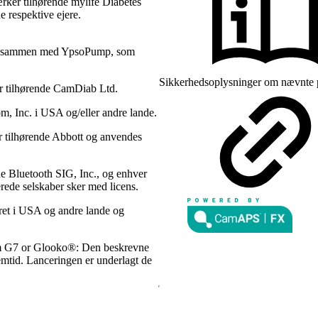
ker tilhørende mylife Diabetes
e respektive ejere.
s sammen med YpsoPump, som
Sikkerhedsoplysninger om nævnte pr
 tilhørende CamDiab Ltd.
 Inc. i USA og/eller andre lande.
 tilhørende Abbott og anvendes
e Bluetooth SIG, Inc., og enhver
rede selskaber sker med licens.
eret i USA og andre lande og
om G7 or Glooko®: Den beskrevne
fremtid. Lanceringen er underlagt de