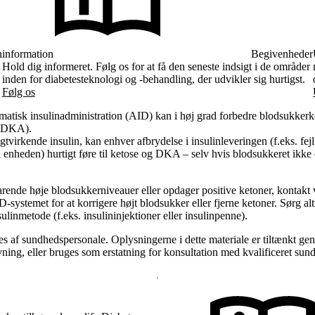
n
information
Begivenheder
Hold dig informeret. Følg os for at få den seneste indsigt i de områder
inden for diabetesteknologi og -behandling, der udvikler sig hurtigst.
Følg os
matisk insulinadministration (AID) kan i høj grad forbedre blodsukkerk
e (DKA).
gtvirkende insulin, kan enhver afbrydelse i insulinleveringen (f.eks. fe
på enheden) hurtigt føre til ketose og DKA – selv hvis blodsukkeret ikke
arende høje blodsukkerniveauer eller opdager positive ketoner, kontakt v
-systemet for at korrigere højt blodsukker eller fjerne ketoner. Sørg altid
linmetode (f.eks. insulininjektioner eller insulinpenne).
 af sundhedspersonale. Oplysningerne i dette materiale er tiltænkt ge
ning, eller bruges som erstatning for konsultation med kvalificeret sun