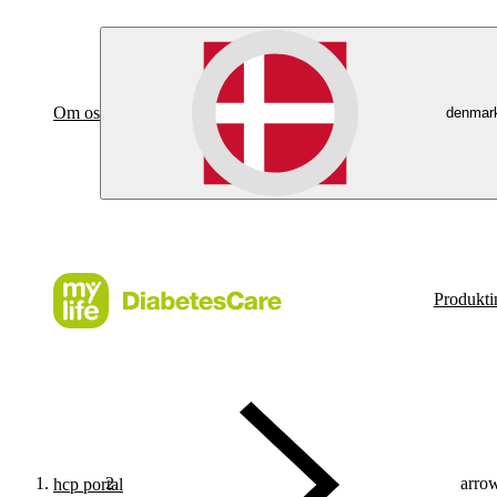
Om os
denmar
Produkti
arrow
hcp portal