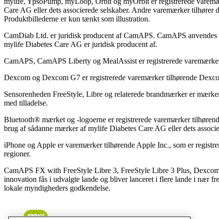
mylife, YpsoPump, myLoop, Orbit og myOrbit er registrerede varemær
Care AG eller dets associerede selskaber. Andre varemærker tilhører d
Produktbillederne er kun tænkt som illustration.
CamDiab Ltd. er juridisk producent af CamAPS. CamAPS anvende
mylife Diabetes Care AG er juridisk producent af.
CamAPS, CamAPS Liberty og MealAssist er registrerede varemærker
Dexcom og Dexcom G7 er registrerede varemærker tilhørende Dexcom,
Sensorenheden FreeStyle, Libre og relaterede brandmærker er mærker
med tilladelse.
Bluetooth® mærket og -logoerne er registrerede varemærker tilhørend
brug af sådanne mærker af mylife Diabetes Care AG eller dets associe
iPhone og Apple er varemærker tilhørende Apple Inc., som er registr
regioner.
CamAPS FX with FreeStyle Libre 3, FreeStyle Libre 3 Plus, Dexc
innovation fås i udvalgte lande og bliver lanceret i flere lande i nær 
lokale myndigheders godkendelse.