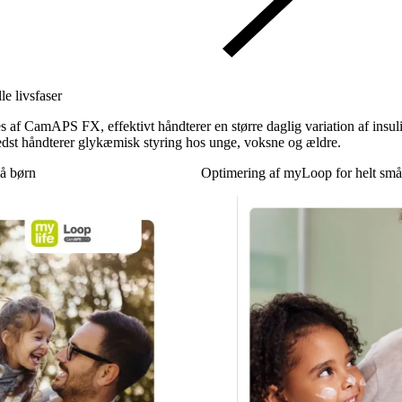
le livsfaser
 af CamAPS FX, effektivt håndterer en større daglig variation af ins
edst håndterer glykæmisk styring hos unge, voksne og ældre.
må børn
Optimering af myLoop for helt små