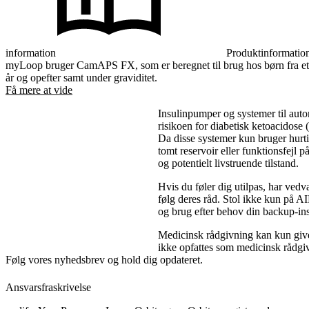
information
Produktinformatio
myLoop bruger CamAPS FX, som er beregnet til brug hos børn fra et
år og opefter samt under graviditet.
Få mere at vide
Insulinpumper og systemer til auto
risikoen for diabetisk ketoacidos
Da disse systemer kun bruger hurti
tomt reservoir eller funktionsfejl 
og potentielt livstruende tilstand.
Hvis du føler dig utilpas, har vedv
følg deres råd. Stol ikke kun på AID
og brug efter behov din backup-insu
Medicinsk rådgivning kan kun gives
ikke opfattes som medicinsk rådgiv
Følg vores nyhedsbrev og hold dig opdateret.
Ansvarsfraskrivelse