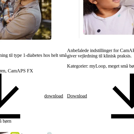
Anbefalede indstillinger for CamA
g til type 1-diabetes hos helt små
giver vejledning til klinisk praksis.
Kategorier: myLoop, meget små 
 børn, CamAPS FX
download
Download
å børn