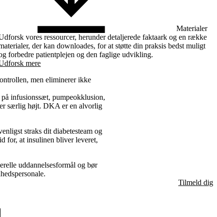
Materialer
Udforsk vores ressourcer, herunder detaljerede faktaark og en række
materialer, der kan downloades, for at støtte din praksis bedst muligt
og forbedre patientplejen og den faglige udvikling.
Udforsk mere
ontrollen, men eliminerer ikke
jl på infusionssæt, pumpeokklusion,
 er særlig højt. DKA er en alvorlig
enligst straks dit diabetesteam og
 for, at insulinen bliver leveret,
nerelle uddannelsesformål og bør
dhedspersonale.
Tilmeld dig