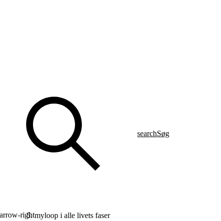
search
Søg
arrow-right
myloop i alle livets faser