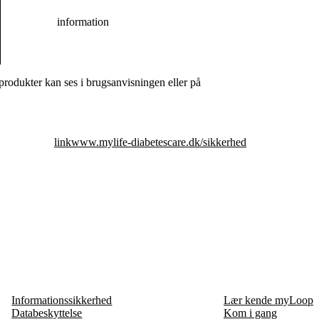
information
odukter kan ses i brugsanvisningen eller på
link
www.mylife-diabetescare.dk/sikkerhed
Informationssikkerhed
Lær kende myLoop
Databeskyttelse
Kom i gang