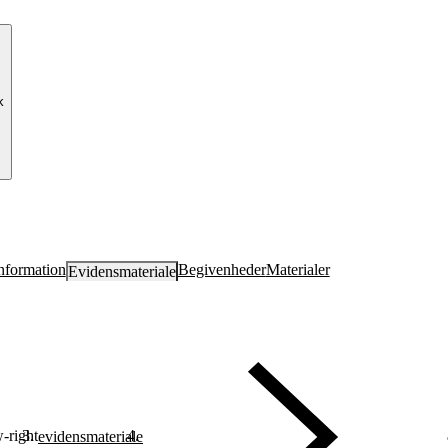
k
nformation
Begivenheder
Materialer
Evidens­materiale
-right
evidensmateriale