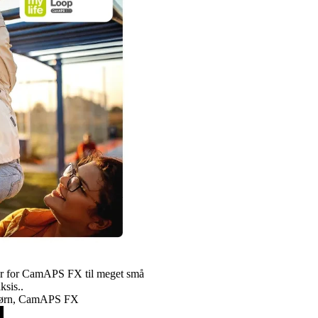
ger for CamAPS FX til meget små
ksis..
børn, CamAPS FX