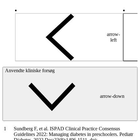
arrow-
left
Anvendte kliniske forsøg
arrow-down
Sundberg F, et al. ISPAD Clinical Practice Consensus
Guidelines 2022: Managing diabetes in preschoolers. Pediatr
Diabetes. 2022 Dec;23(8):1496-1511.
doi: