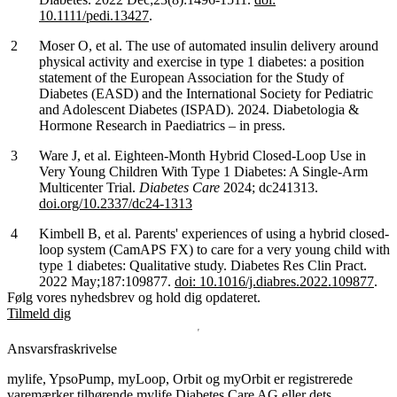
10.1111/pedi.13427
.
Moser O, et al. The use of automated insulin delivery around
physical activity and exercise in type 1 diabetes: a position
statement of the European Association for the Study of
Diabetes (EASD) and the International Society for Pediatric
and Adolescent Diabetes (ISPAD). 2024. Diabetologia &
Hormone Research in Paediatrics – in press.
Ware J, et al. Eighteen-Month Hybrid Closed-Loop Use in
Very Young Children With Type 1 Diabetes: A Single-Arm
Multicenter Trial.
Diabetes Care
2024; dc241313.
doi.org/10.2337/dc24-1313
Kimbell B, et al. Parents' experiences of using a hybrid closed-
loop system (CamAPS FX) to care for a very young child with
type 1 diabetes: Qualitative study. Diabetes Res Clin Pract.
2022 May;187:109877.
doi: 10.1016/j.diabres.2022.109877
.
Følg vores nyhedsbrev og hold dig opdateret.
Tilmeld dig
Ansvarsfraskrivelse
mylife, YpsoPump, myLoop, Orbit og myOrbit er registrerede
varemærker tilhørende mylife Diabetes Care AG eller dets