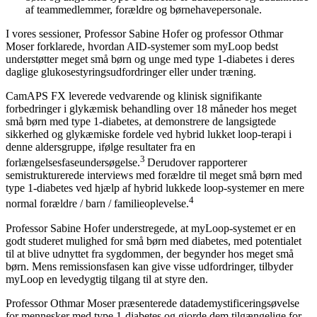
af teammedlemmer, forældre og børnehavepersonale.
I vores sessioner, Professor Sabine Hofer og professor Othmar
Moser forklarede, hvordan AID-systemer som myLoop bedst
understøtter meget små børn og unge med type 1-diabetes i deres
daglige glukosestyringsudfordringer eller under træning.
CamAPS FX leverede vedvarende og klinisk signifikante
forbedringer i glykæmisk behandling over 18 måneder hos meget
små børn med type 1-diabetes, at demonstrere de langsigtede
sikkerhed og glykæmiske fordele ved hybrid lukket loop-terapi i
denne aldersgruppe, ifølge resultater fra en
3
forlængelsesfaseundersøgelse.
Derudover rapporterer
semistrukturerede interviews med forældre til meget små børn med
type 1-diabetes ved hjælp af hybrid lukkede loop-systemer en mere
4
normal forældre / barn / familieoplevelse.
Professor Sabine Hofer understregede, at myLoop-systemet er en
godt studeret mulighed for små børn med diabetes, med potentialet
til at blive udnyttet fra sygdommen, der begynder hos meget små
børn. Mens remissionsfasen kan give visse udfordringer, tilbyder
myLoop en levedygtig tilgang til at styre den.
Professor Othmar Moser præsenterede datademystificeringsøvelse
for mennesker med type 1-diabetes og gjorde dem tilgængelige for