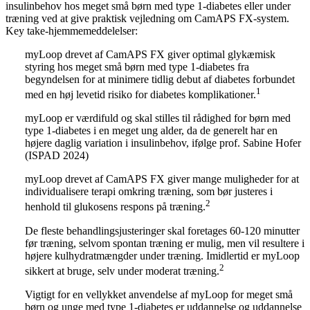
insulinbehov hos meget små børn med type 1-diabetes eller under
træning ved at give praktisk vejledning om CamAPS FX-system.
Key take-hjemmemeddelelser:
myLoop drevet af CamAPS FX giver optimal glykæmisk
styring hos meget små børn med type 1-diabetes fra
begyndelsen for at minimere tidlig debut af diabetes forbundet
1
med en høj levetid risiko for diabetes komplikationer.
myLoop er værdifuld og skal stilles til rådighed for børn med
type 1-diabetes i en meget ung alder, da de generelt har en
højere daglig variation i insulinbehov, ifølge prof. Sabine Hofer
(ISPAD 2024)
myLoop drevet af CamAPS FX giver mange muligheder for at
individualisere terapi omkring træning, som bør justeres i
2
henhold til glukosens respons på træning.
De fleste behandlingsjusteringer skal foretages 60-120 minutter
før træning, selvom spontan træning er mulig, men vil resultere i
højere kulhydratmængder under træning. Imidlertid er myLoop
2
sikkert at bruge, selv under moderat træning.
Vigtigt for en vellykket anvendelse af myLoop for meget små
børn og unge med type 1-diabetes er uddannelse og uddannelse