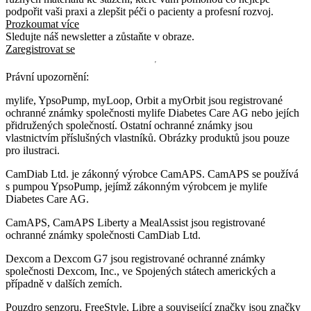
podpořit vaši praxi a zlepšit péči o pacienty a profesní rozvoj.
Prozkoumat více
Sledujte náš newsletter a zůstaňte v obraze.
Zaregistrovat se
Právní upozornění:
mylife, YpsoPump, myLoop, Orbit a myOrbit jsou registrované
ochranné známky společnosti mylife Diabetes Care AG nebo jejích
přidružených společností. Ostatní ochranné známky jsou
vlastnictvím příslušných vlastníků. Obrázky produktů jsou pouze
pro ilustraci.
CamDiab Ltd. je zákonný výrobce CamAPS. CamAPS se používá
s pumpou YpsoPump, jejímž zákonným výrobcem je mylife
Diabetes Care AG.
CamAPS, CamAPS Liberty a MealAssist jsou registrované
ochranné známky společnosti CamDiab Ltd.
Dexcom a Dexcom G7 jsou registrované ochranné známky
společnosti Dexcom, Inc., ve Spojených státech amerických a
případně v dalších zemích.
Pouzdro senzoru, FreeStyle, Libre a související značky jsou značky