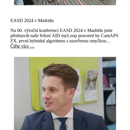
EASD 2024 v Madridu
Na 60. výroční konferenci EASD 2024 v Madridu jsme
představili naše řešení AID myLoop powered by CamAPS
FX, první hybridní algoritmus s uzavřenou smyčkou
navržený a licencovaný pro použití při plánování nebo
Čtěte více …
během těhotenství.