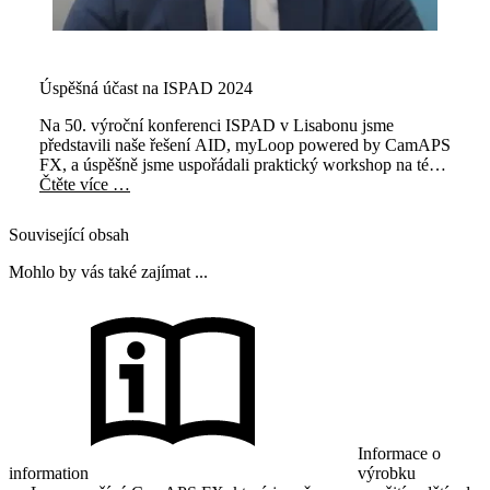
Úspěšná účast na ISPAD 2024
Na 50. výroční konferenci ISPAD v Lisabonu jsme
představili naše řešení AID, myLoop powered by CamAPS
FX, a úspěšně jsme uspořádali praktický workshop na téma
"Automatizované podávání inzulinu pomocí CamAPS FX
Čtěte více …
k léčbě diabetu 1. typu s praktickými poznatky".
Související obsah
Mohlo by vás také zajímat ...
Informace o
information
výrobku