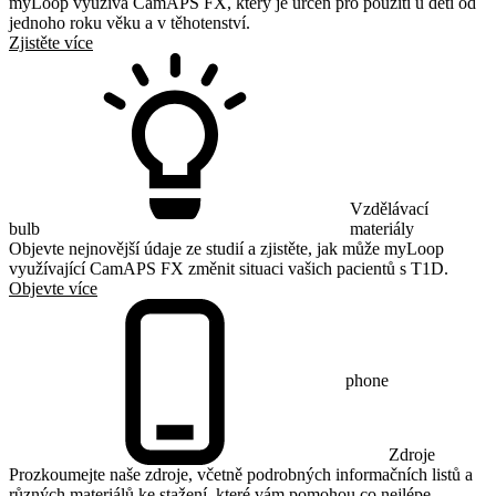
myLoop využívá CamAPS FX, který je určen pro použití u dětí od
jednoho roku věku a v těhotenství.
Zjistěte více
Vzdělávací
bulb
materiály
Objevte nejnovější údaje ze studií a zjistěte, jak může myLoop
využívající CamAPS FX změnit situaci vašich pacientů s T1D.
Objevte více
phone
Zdroje
Prozkoumejte naše zdroje, včetně podrobných informačních listů a
různých materiálů ke stažení, které vám pomohou co nejlépe