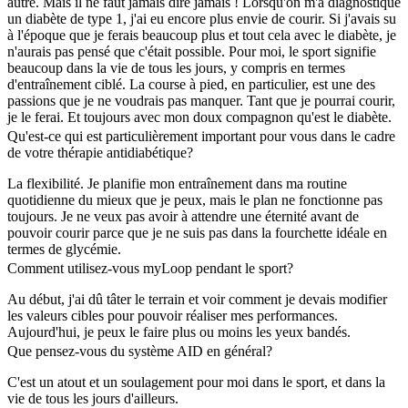
autre. Mais il ne faut jamais dire jamais ! Lorsqu'on m'a diagnostiqué
un diabète de type 1, j'ai eu encore plus envie de courir. Si j'avais su
à l'époque que je ferais beaucoup plus et tout cela avec le diabète, je
n'aurais pas pensé que c'était possible. Pour moi, le sport signifie
beaucoup dans la vie de tous les jours, y compris en termes
d'entraînement ciblé. La course à pied, en particulier, est une des
passions que je ne voudrais pas manquer. Tant que je pourrai courir,
je le ferai. Et toujours avec mon doux compagnon qu'est le diabète.
Qu'est-ce qui est particulièrement important pour vous dans le cadre
de votre thérapie antidiabétique?
La flexibilité. Je planifie mon entraînement dans ma routine
quotidienne du mieux que je peux, mais le plan ne fonctionne pas
toujours. Je ne veux pas avoir à attendre une éternité avant de
pouvoir courir parce que je ne suis pas dans la fourchette idéale en
termes de glycémie.
Comment utilisez-vous myLoop pendant le sport?
Au début, j'ai dû tâter le terrain et voir comment je devais modifier
les valeurs cibles pour pouvoir réaliser mes performances.
Aujourd'hui, je peux le faire plus ou moins les yeux bandés.
Que pensez-vous du système AID en général?
C'est un atout et un soulagement pour moi dans le sport, et dans la
vie de tous les jours d'ailleurs.