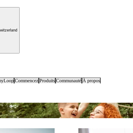
witzerland
myLoop
Commencez
Produits
Communauté
À propos