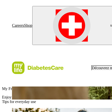
Careers
Shop
s
Découvrez 
My Freedom, mylife
Enjoy life without limits with mylife Loop.
Tips for everyday use