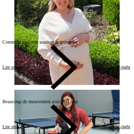
Comment myLoop soutient la grossesse
Lire plus
arrow-right
Beaucoup de mouvement avec myLoop
Lire plus
arrow-right