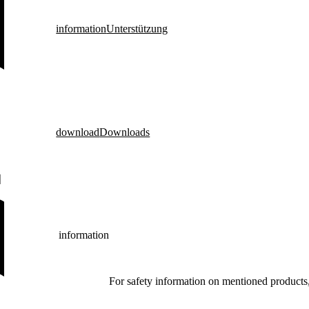
information
Unterstützung
download
Downloads
information
For safety information on mentioned products