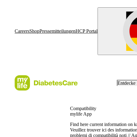
Careers
Shop
Pressemitteilungen
HCP Portal
Entdecke
Compatibility
mylife App
Find here current information on k
Veuillez trouver ici des informatio
problemi di compatibilità noti // 