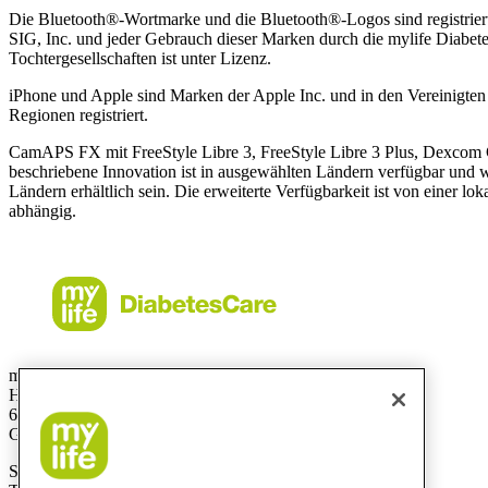
Die Bluetooth®-Wortmarke und die Bluetooth®-Logos sind registrier
SIG, Inc. und jeder Gebrauch dieser Marken durch die mylife Diabet
Tochtergesellschaften ist unter Lizenz.
iPhone und Apple sind Marken der Apple Inc. und in den Vereinigte
Regionen registriert.
CamAPS FX mit FreeStyle Libre 3, FreeStyle Libre 3 Plus, Dexcom
beschriebene Innovation ist in ausgewählten Ländern verfügbar und 
Ländern erhältlich sein. Die erweiterte Verfügbarkeit ist von einer 
abhängig.
mylife Diabetes Care GmbH
Höchster Stra
ß
e 70
65835 Liederbach
Germany
Service-Hotline: 0800 9776633