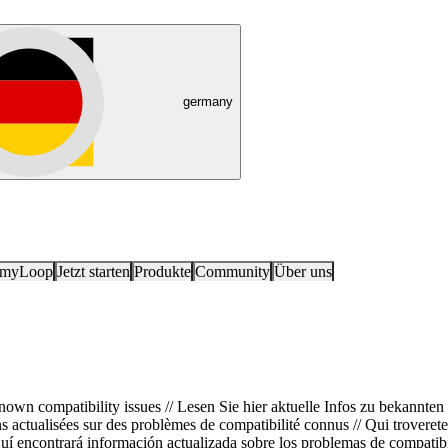
germany
 myLoop
Jetzt starten
Produkte
Community
Über uns
nown compatibility issues // Lesen Sie hier aktuelle Infos zu bekannten
ns actualisées sur des problèmes de compatibilité connus // Qui troveret
Aquí encontrará información actualizada sobre los problemas de compati