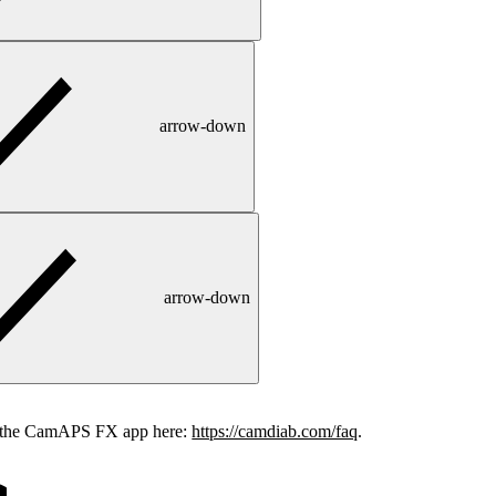
arrow-down
arrow-down
or the CamAPS FX app here:
https://camdiab.com/faq
.