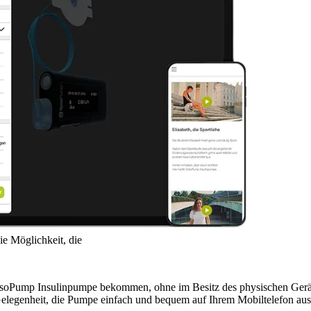
Pumpenmodell zu einem anderen ist 
wichtiger, die Pumpe, für die Sie si
kennenzulernen.
Mit der YpsoPump Explorer App bi
auszuprobieren und mit ihr zu inter
e Möglichkeit, die
YpsoPump Insulinpumpe bekommen, ohne im Besitz des physischen Gerä
Gelegenheit, die Pumpe einfach und bequem auf Ihrem Mobiltelefon au