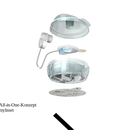
All-in-One-Konzept
myInset