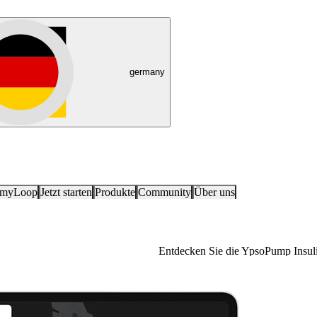
germany
 myLoop
Jetzt starten
Produkte
Community
Über uns
Entdecken Sie die YpsoPump Insul
YpsoPump Explorer App
Für Menschen mit Diabetes ist der 
intensivierte konventionelle Thera
Entscheidung, die sorgfältig über