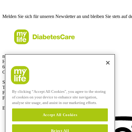
Melden Sie sich für unseren Newsletter an und bleiben Sie stets auf 
mylife Diabetes Care GmbH
Höchster Stra
ß
e 70
65835 Liederbach
Germany
Service-Hotline: 0800 9776633
T
+49 69310 197- 0
By clicking “Accept All Cookies”, you agree to the storing
F
+49 69 310 197-100
of cookies on your device to enhance site navigation,
Free-Fax:
0800 9776634
analyse site usage, and assist in our marketing efforts.
E-Mail:
info@mylife-diabetescare.de
Accept All Cookies
Reject All