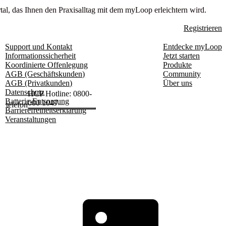
tal, das Ihnen den Praxisalltag mit dem myLoop erleichtern wird.
Registrieren
Support und Kontakt
Entdecke myLoop
Informationssicherheit
Jetzt starten
Koordinierte Offenlegung
Produkte
AGB (Geschäftskunden)
Community
AGB (Privatkunden)
Über uns
Datenschutz
HCP Hotline: 0800-
Batterie-Entsorgung
000 1047
telefon
Barrierefreiheitserklärung
Veranstaltungen