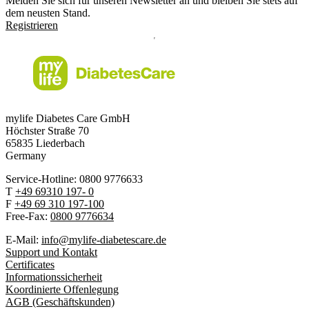
Melden Sie sich für unseren Newsletter an und bleiben Sie stets auf
dem neusten Stand.
Registrieren
mylife Diabetes Care GmbH
Höchster Stra
ß
e 70
65835 Liederbach
Germany
Service-Hotline: 0800 9776633
T
+49 69310 197- 0
F
+49 69 310 197-100
Free-Fax:
0800 9776634
E-Mail:
info@mylife-diabetescare.de
Support und Kontakt
Certificates
Informationssicherheit
Koordinierte Offenlegung
AGB (Geschäftskunden)