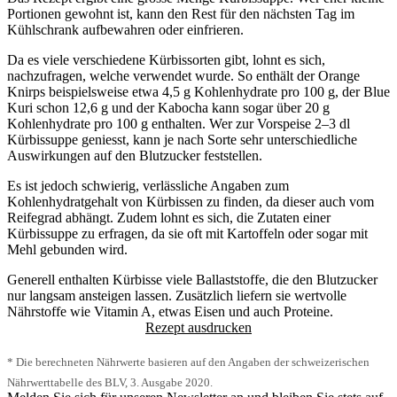
Portionen gewohnt ist, kann den Rest für den nächsten Tag im
Kühlschrank aufbewahren oder einfrieren.
Da es viele verschiedene Kürbissorten gibt, lohnt es sich,
nachzufragen, welche verwendet wurde. So enthält der
Orange
Knirps
beispielsweise etwa 4,5 g Kohlenhydrate pro 100 g, der
Blue
Kuri
schon 12,6 g und der
Kabocha
kann sogar über 20 g
Kohlenhydrate pro 100 g enthalten. Wer zur Vorspeise 2–3 dl
Kürbissuppe geniesst, kann je nach Sorte sehr unterschiedliche
Auswirkungen auf den Blutzucker feststellen.
Es ist jedoch schwierig, verlässliche Angaben zum
Kohlenhydratgehalt von Kürbissen zu finden, da dieser auch vom
Reifegrad abhängt. Zudem lohnt es sich, die Zutaten einer
Kürbissuppe zu erfragen, da sie oft mit Kartoffeln oder sogar mit
Mehl gebunden wird.
Generell enthalten Kürbisse viele Ballaststoffe, die den Blutzucker
nur langsam ansteigen lassen. Zusätzlich liefern sie wertvolle
Nährstoffe wie
Vitamin A
, etwas
Eisen
und auch
Proteine
.
Rezept ausdrucken
* Die berechneten Nährwerte basieren auf den Angaben der schweizerischen
Nährwerttabelle des BLV, 3. Ausgabe 2020.