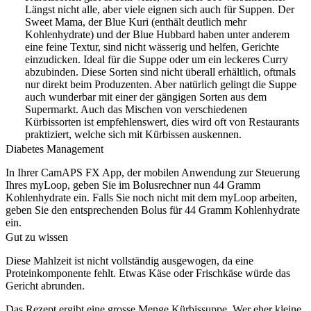
Längst nicht alle, aber viele eignen sich auch für Suppen. Der
Sweet Mama, der Blue Kuri (enthält deutlich mehr
Kohlenhydrate) und der Blue Hubbard haben unter anderem
eine feine Textur, sind nicht wässerig und helfen, Gerichte
einzudicken. Ideal für die Suppe oder um ein leckeres Curry
abzubinden. Diese Sorten sind nicht überall erhältlich, oftmals
nur direkt beim Produzenten. Aber natürlich gelingt die Suppe
auch wunderbar mit einer der gängigen Sorten aus dem
Supermarkt. Auch das Mischen von verschiedenen
Kürbissorten ist empfehlenswert, dies wird oft von Restaurants
praktiziert, welche sich mit Kürbissen auskennen.
Diabetes Management
In Ihrer CamAPS FX App, der mobilen Anwendung zur Steuerung
Ihres myLoop, geben Sie im Bolusrechner nun 44 Gramm
Kohlenhydrate ein. Falls Sie noch nicht mit dem myLoop arbeiten,
geben Sie den entsprechenden Bolus für 44 Gramm Kohlenhydrate
ein.
Gut zu wissen
Diese Mahlzeit ist nicht vollständig ausgewogen, da eine
Proteinkomponente fehlt. Etwas Käse oder Frischkäse würde das
Gericht abrunden.
Das Rezept ergibt eine grosse Menge Kürbissuppe. Wer eher kleine