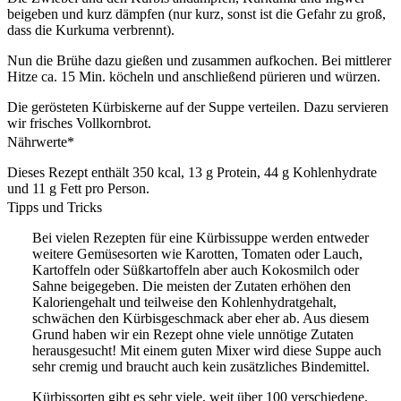
beigeben und kurz dämpfen (nur kurz, sonst ist die Gefahr zu groß,
dass die Kurkuma verbrennt).
Nun die Brühe dazu gießen und zusammen aufkochen. Bei mittlerer
Hitze ca. 15 Min. köcheln und anschließend pürieren und würzen.
Die gerösteten Kürbiskerne auf der Suppe verteilen. Dazu servieren
wir frisches Vollkornbrot.
Nährwerte*
Dieses Rezept enthält 350 kcal, 13 g Protein, 44 g Kohlenhydrate
und 11 g Fett pro Person.
Tipps und Tricks
Bei vielen Rezepten für eine Kürbissuppe werden entweder
weitere Gemüsesorten wie Karotten, Tomaten oder Lauch,
Kartoffeln oder Süßkartoffeln aber auch Kokosmilch oder
Sahne beigegeben. Die meisten der Zutaten erhöhen den
Kaloriengehalt und teilweise den Kohlenhydratgehalt,
schwächen den Kürbisgeschmack aber eher ab. Aus diesem
Grund haben wir ein Rezept ohne viele unnötige Zutaten
herausgesucht! Mit einem guten Mixer wird diese Suppe auch
sehr cremig und braucht auch kein zusätzliches Bindemittel.
Kürbissorten gibt es sehr viele, weit über 100 verschiedene.