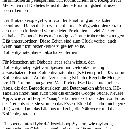
Insulindosierung entspannen. Mit Kochbüchern und Rezepten für
Menschen mit Diabetes lernst du deine Ernährungsbedürfnisse
besser kennen.
Der Blutzuckerspiegel wird von der Ernährung am stärksten
beeinflusst. Dabei dürfen wir nicht nur an Sü
ß
igkeiten denken. In
den meisten industriell verarbeiteten Produkten ist viel Zucker
enthalten. Dennoch ist es nicht nötig, sich wie früher einer strengen
Diät unterzuordnen. Diese Zeiten sind zum Glück vorbei, auch
wenn man nicht bedenkenlos zugreifen sollte.
Kohlenhydrateinheiten abschätzen lernen
Für Menschen mit Diabetes ist es sehr wichtig, den
Kohlenhydratspiegel von Speisen und Getränken richtig
abzuschätzen. Eine Kohlenhydrateinheit (KE) entspricht 10 Gramm
Kohlenhydraten. Auf der Verpackung ist in der Regel die Menge
pro 100 Gramm angegeben. Man findet diese Daten auch mittels
Apps, die den Barcode auslesen und Datenbanken abfragen. KE-
Tabellen findet man auch über die einfache Google-Suche. Neuere
Apps,
wie zum Beispiel "snaq",
erlauben das Hochladen von Fotos
des Gerichts oder sie scannen das Essen. Eine künstliche Intelligenz
(KI) wertet dann das Bild aus und zeigt die Nährwerte und die
Kohlenhydrate an.
Ein sogenanntes Hybrid-Closed-Loop-System, wie myLoop,
überwacht den Glukosespiegel und steuert die automatische