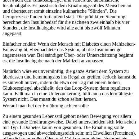
Insulinabgabe. Es passt sich dem Ernährungsstil des Menschen an
und übersteuert somit einzelne kulinarische "Sünden". Die
Lernprozesse finden fortlaufend statt. Die prädiktive Steuerung
berechnet den Insulinbedarf für die nächsten zweieinhalb bis vier
Stunden, die Insulinabgabe wird alle acht bis zwölf Minuten
angepasst.
Einfacher erklärt: Wenn der Mensch mit Diabetes einen Mahlzeiten-
Bolus abgibt, «beobachtet» das System, ob die Insulinmenge
angemessen war. Bei ständiger Über- oder Unterschätzung beginnt
es, die Insulinabgabe nach der Mahlzeit anzupassen.
Natürlich wäre es unvernünftig, die ganze Arbeit dem System zu
überlassen und hemmungslos ins Regal zu greifen. Jedoch kannst du
es sinnvoll nutzen, indem du etwa den Tag mit einem hohen
Glukosespiegel abschließt, den das Loop-System dann regulieren
kann. Fällt man in eine Unterzuckerung, hilft auch das lernfähigste
System nicht. Das musst du schon selbst: lernen.
Worauf man bei der Ernährung achten sollte
Zu einem gesunden Lebensstil gehört neben Bewegung vor allem
eine gesunde Ernährungsweise. Dabei unterscheiden sich Menschen
mit Typ-1-Diabetes kaum von gesunden. Die Ernährung sollte
ausgewogen und abwechslungsreich sein: mit Eiwei
ß
en (Proteinen),
pflanzlich wertvollen Ölen und Vollkornprodukten. Verarbeitete