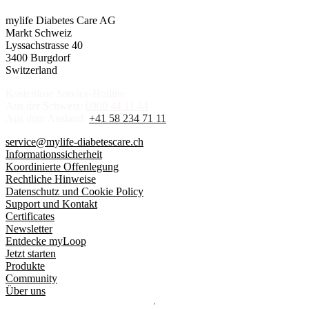
mylife Diabetes Care AG
Markt Schweiz
Lyssachstrasse 40
3400 Burgdorf
Switzerland
Kostenlose Service-Hotline
Aus der Schweiz:
0800 44 11 44
Aus dem Ausland:
+41 58 234 71 11
service@mylife-diabetescare.ch
Informationssicherheit
Koordinierte Offenlegung
Rechtliche Hinweise
Datenschutz und Cookie Policy
Support und Kontakt
Certificates
Newsletter
Entdecke myLoop
Jetzt starten
Produkte
Community
Über uns