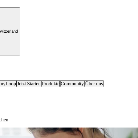
witzerland
 myLoop
Jetzt Starten
Produkte
Community
Über uns
chen