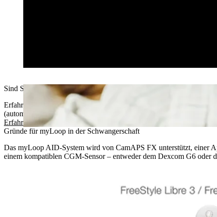
Sind Sie eine medizinische Fachkraft?
Erfahren Sie, wie Sie Typ-1-Diabetes während der Schwangerschaft
(automatisierte Insulindosierung) effektiv behandeln können.
Erfahren Sie mehr
Gründe für myLoop in der Schwangerschaft
Das myLoop AID-System wird von CamAPS FX unterstützt, einer App,
einem kompatiblen CGM-Sensor – entweder dem Dexcom G6 oder dem