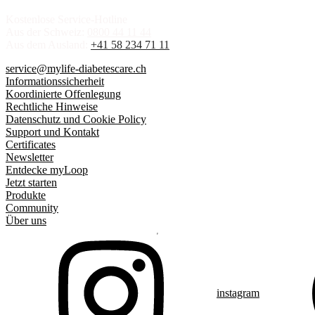
Kostenlose Service-Hotline
Aus der Schweiz:
0800 44 11 44
Aus dem Ausland:
+41 58 234 71 11
service@mylife-diabetescare.ch
Informationssicherheit
Koordinierte Offenlegung
Rechtliche Hinweise
Datenschutz und Cookie Policy
Support und Kontakt
Certificates
Newsletter
Entdecke myLoop
Jetzt starten
Produkte
Community
Über uns
instagram