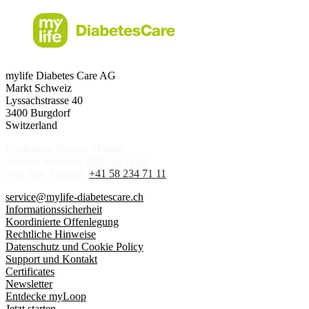
mylife Diabetes Care AG
Markt Schweiz
Lyssachstrasse 40
3400 Burgdorf
Switzerland
Kostenlose Service-Hotline
Aus der Schweiz:
0800 44 11 44
Aus dem Ausland:
+41 58 234 71 11
service@mylife-diabetescare.ch
Informationssicherheit
Koordinierte Offenlegung
Rechtliche Hinweise
Datenschutz und Cookie Policy
Support und Kontakt
Certificates
Newsletter
Entdecke myLoop
Jetzt starten