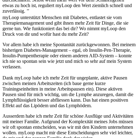
etwas zu hoch ist, reguliert myLoop den Wert ziemlich schnell und
zuverlässig. ’’
myLoop unterstützt Menschen mit Diabetes, entlastet sie vom
Therapiemanagement und gibt ihnen mehr Zeit für Dinge, die sie
gerne tun. Wie funktioniert das bei dir? Wo nimmt myLoop den
Druck von dir und wofür hast du mehr Zeit?
Vor allem habe ich meine Spontanität zurückgewonnen. Bei meinem
bisherigen Diabetes-Management – egal, ob Insulin-Pen-Therapie,
Insulin-Pumpentherapie oder einem anderen AID-System – konnte
ich nie so spontan sein wie jetzt und mich so sehr auf mein System
verlassen.
Dank myLoop habe ich mehr Zeit für ungeplante, aktive Pausen
zwischen meinen Arbeitszeiten (ich baue gerne kurze
Trainingseinheiten in meine Arbeitspausen ein). Diese aktiven
Pausen sind für mich wichtig, um die Lymphe anzuregen, damit die
Lymphflüssigkeit besser abfliessen kann. Das hat einen positiven
Effekt auf das Lipödem und das Lymphödem.
Ausserdem habe ich mehr Zeit für schöne Ausflüge und Aktivitäten
mit meiner Familie. Aufgrund der Komplexität meines Jobs müssen
wir oft spontan entscheiden, was wir mit den Kindern unternehmen
wollen. myLoop macht mir diese Entscheidungen sehr viel leichter,