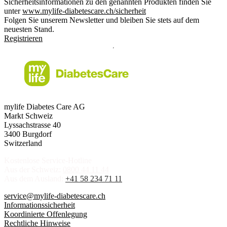
Sicherheitsinformationen zu den genannten Produkten finden Sie
unter
www.mylife-diabetescare.ch/sicherheit
Folgen Sie unserem Newsletter und bleiben Sie stets auf dem
neuesten Stand.
Registrieren
mylife Diabetes Care AG
Markt Schweiz
Lyssachstrasse 40
3400 Burgdorf
Switzerland
Kostenlose Service-Hotline
Aus der Schweiz:
0800 44 11 44
Aus dem Ausland:
+41 58 234 71 11
service@mylife-diabetescare.ch
Informationssicherheit
Koordinierte Offenlegung
Rechtliche Hinweise