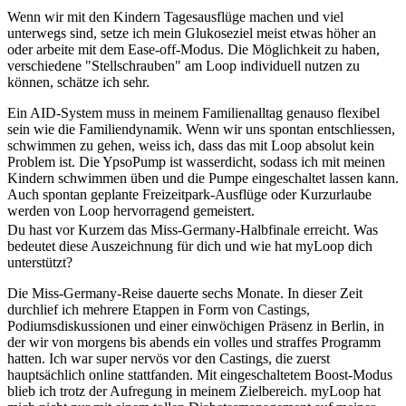
Wenn wir mit den Kindern Tagesausflüge machen und viel
unterwegs sind, setze ich mein Glukoseziel meist etwas höher an
oder arbeite mit dem Ease-off-Modus. Die Möglichkeit zu haben,
verschiedene "Stellschrauben" am Loop individuell nutzen zu
können, schätze ich sehr.
Ein AID-System muss in meinem Familienalltag genauso flexibel
sein wie die Familiendynamik. Wenn wir uns spontan entschliessen,
schwimmen zu gehen, weiss ich, dass das mit Loop absolut kein
Problem ist. Die YpsoPump ist wasserdicht, sodass ich mit meinen
Kindern schwimmen üben und die Pumpe eingeschaltet lassen kann.
Auch spontan geplante Freizeitpark-Ausflüge oder Kurzurlaube
werden von Loop hervorragend gemeistert.
Du hast vor Kurzem das Miss-Germany-Halbfinale erreicht. Was
bedeutet diese Auszeichnung für dich und wie hat myLoop dich
unterstützt?
Die Miss-Germany-Reise dauerte sechs Monate. In dieser Zeit
durchlief ich mehrere Etappen in Form von Castings,
Podiumsdiskussionen und einer einwöchigen Präsenz in Berlin, in
der wir von morgens bis abends ein volles und straffes Programm
hatten. Ich war super nervös vor den Castings, die zuerst
hauptsächlich online stattfanden. Mit eingeschaltetem Boost-Modus
blieb ich trotz der Aufregung in meinem Zielbereich. myLoop hat