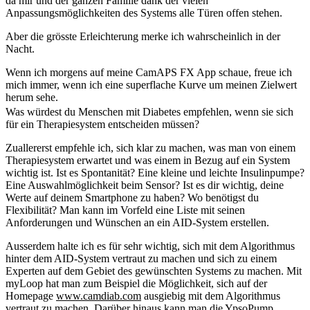
da mir und der ganzen Familie dank der vielen
Anpassungsmöglichkeiten des Systems alle Türen offen stehen.
Aber die grösste Erleichterung merke ich wahrscheinlich in der
Nacht.
Wenn ich morgens auf meine CamAPS FX App schaue, freue ich
mich immer, wenn ich eine superflache Kurve um meinen Zielwert
herum sehe.
Was würdest du Menschen mit Diabetes empfehlen, wenn sie sich
für ein Therapiesystem entscheiden müssen?
Zuallererst empfehle ich, sich klar zu machen, was man von einem
Therapiesystem erwartet und was einem in Bezug auf ein System
wichtig ist. Ist es Spontanität? Eine kleine und leichte Insulinpumpe?
Eine Auswahlmöglichkeit beim Sensor? Ist es dir wichtig, deine
Werte auf deinem Smartphone zu haben? Wo benötigst du
Flexibilität? Man kann im Vorfeld eine Liste mit seinen
Anforderungen und Wünschen an ein AID-System erstellen.
Ausserdem halte ich es für sehr wichtig, sich mit dem Algorithmus
hinter dem AID-System vertraut zu machen und sich zu einem
Experten auf dem Gebiet des gewünschten Systems zu machen. Mit
myLoop hat man zum Beispiel die Möglichkeit, sich auf der
Homepage
www.camdiab.com
ausgiebig mit dem Algorithmus
vertraut zu machen. Darüber hinaus kann man die
YpsoPump