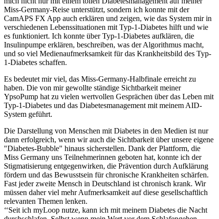
mich nicht nur mit einem tollen Diabetesmanagement auf meiner
Miss-Germany-Reise unterstützt, sondern ich konnte mit der
CamAPS FX App auch erklären und zeigen, wie das System mir in
verschiedenen Lebenssituationen mit Typ-1-Diabetes hilft und wie
es funktioniert. Ich konnte über Typ-1-Diabetes aufklären, die
Insulinpumpe erklären, beschreiben, was der Algorithmus macht,
und so viel Medienaufmerksamkeit für das Krankheitsbild des Typ-
1-Diabetes schaffen.
Es bedeutet mir viel, das Miss-Germany-Halbfinale erreicht zu
haben. Die von mir gewollte ständige Sichtbarkeit meiner
YpsoPump hat zu vielen wertvollen Gesprächen über das Leben mit
Typ-1-Diabetes und das Diabetesmanagement mit meinem AID-
System geführt.
Die Darstellung von Menschen mit Diabetes in den Medien ist nur
dann erfolgreich, wenn wir auch die Sichtbarkeit über unsere eigene
"Diabetes-Bubble" hinaus sicherstellen. Dank der Plattform, die
Miss Germany uns Teilnehmerinnen geboten hat, konnte ich der
Stigmatisierung entgegenwirken, die Prävention durch Aufklärung
fördern und das Bewusstsein für chronische Krankheiten schärfen.
Fast jeder zweite Mensch in Deutschland ist chronisch krank. Wir
müssen daher viel mehr Aufmerksamkeit auf diese gesellschaftlich
relevanten Themen lenken.
‘‘Seit ich myLoop nutze, kann ich mit meinem Diabetes die Nacht
durchschlafen. Selbst wenn mein Wert vor dem Schlafengehen