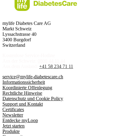
mylife Diabetes Care AG
Markt Schweiz
Lyssachstrasse 40
3400 Burgdorf
Switzerland
Kostenlose Service-Hotline
Aus der Schweiz:
0800 44 11 44
Aus dem Ausland:
+41 58 234 71 11
service@mylife-diabetescare.ch
Informationssicherheit
Koordinierte Offenlegung
Rechtliche Hinweise
Datenschutz und Cookie Policy
Support und Kontakt
Certificates
Newsletter
Entdecke myLoop
Jetzt starten
Produkte