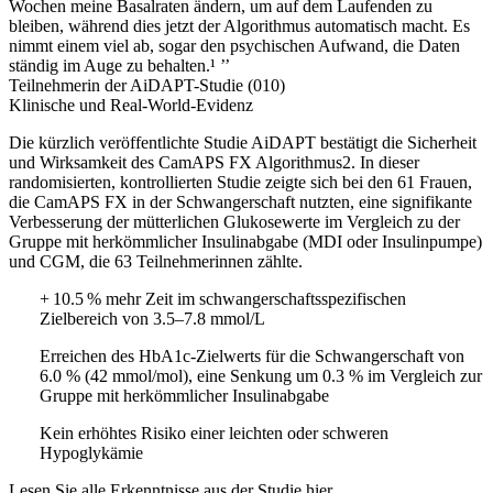
Wochen meine Basalraten ändern, um auf dem Laufenden zu
bleiben, während dies jetzt der Algorithmus automatisch macht. Es
nimmt einem viel ab, sogar den psychischen Aufwand, die Daten
ständig im Auge zu behalten.¹ ’’
Teilnehmerin der AiDAPT-Studie (010)
Klinische und Real-World-Evidenz
Die kürzlich veröffentlichte Studie AiDAPT bestätigt die Sicherheit
und Wirksamkeit des CamAPS FX Algorithmus2. In dieser
randomisierten, kontrollierten Studie zeigte sich bei den 61 Frauen,
die CamAPS FX in der Schwangerschaft nutzten, eine signifikante
Verbesserung der mütterlichen Glukosewerte im Vergleich zu der
Gruppe mit herkömmlicher Insulinabgabe (MDI oder Insulinpumpe)
und CGM, die 63 Teilnehmerinnen zählte.
+ 10.5 % mehr Zeit im schwangerschaftsspezifischen
Zielbereich von 3.5–7.8 mmol/L
Erreichen des HbA1c-Zielwerts für die Schwangerschaft von
6.0 % (42 mmol/mol), eine Senkung um 0.3 % im Vergleich zur
Gruppe mit herkömmlicher Insulinabgabe
Kein erhöhtes Risiko einer leichten oder schweren
Hypoglykämie
Lesen Sie alle Erkenntnisse aus der Studie hier