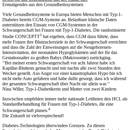
Ermutigendes aus den Gesundheitssystemen
Viele Gesundheitssysteme in Europa bieten Menschen mit Typ-1-
Diabetes bereits CGM-Systeme an. Belastbare klinische Daten
unterstützen den Einsatz von CGM-Systemen in der
Schwangerschaft bei Frauen mit Typ-1-Diabetes. Die randomisierte
3
Studie CONCEPTT
hat ergeben, dass CGM dazu führte, dass
mehr Frauen ihre Blutzuckerziele in der Schwangerschaft erreichten
und dass die Zahl der Einweisungen auf die Neugeborenen-
Intensivstation, der neonatalen Hypoglykämien und der für das
Gestationsalter zu großen Babys (Makrosomie) zurückging.
‘‘Bei meiner ersten Schwangerschaft vor acht Jahren habe ich
Kapillar-Bluttests gemacht und mir nachts alle zwei Stunden den
Wecker gestellt. Aus Angst vor einer katastrophalen Hypo bin ich
nicht mehr Auto gefahren und habe dafür gesorgt, dass ich während
der gesamten Schwangerschaft über Nacht nie allein war.’’
Nina Willer, Typ-1-Diabetikerin und Mutter von zwei Kindern
Inzwischen empfehlen immer mehr nationale Leitlinien den HCL als
Standardbehandlung für Frauen mit Typ-1-Diabetes, die eine
4
Schwangerschaft planen.
Die Zukunft ist vielversprechend!
Diabetes-Technologien überwinden Grenzen. Zu diesen