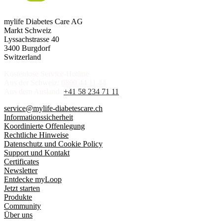
mylife Diabetes Care AG
Markt Schweiz
Lyssachstrasse 40
3400 Burgdorf
Switzerland
Kostenlose Service-Hotline
Aus der Schweiz:
0800 44 11 44
Aus dem Ausland:
+41 58 234 71 11
service@mylife-diabetescare.ch
Informationssicherheit
Koordinierte Offenlegung
Rechtliche Hinweise
Datenschutz und Cookie Policy
Support und Kontakt
Certificates
Newsletter
Entdecke myLoop
Jetzt starten
Produkte
Community
Über uns