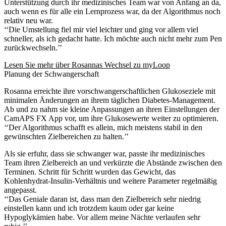
Unterstützung durch ihr medizinisches Team war von Anfang an da,
auch wenn es für alle ein Lernprozess war, da der Algorithmus noch
relativ neu war.
‘‘Die Umstellung fiel mir viel leichter und ging vor allem viel
schneller, als ich gedacht hatte. Ich möchte auch nicht mehr zum Pen
zurückwechseln.’’
Lesen Sie mehr über Rosannas Wechsel zu myLoop
Planung der Schwangerschaft
Rosanna erreichte ihre vorschwangerschaftlichen Glukoseziele mit
minimalen Änderungen an ihrem täglichen Diabetes-Management.
Ab und zu nahm sie kleine Anpassungen an ihren Einstellungen der
CamAPS FX App vor, um ihre Glukosewerte weiter zu optimieren.
‘‘Der Algorithmus schafft es allein, mich meistens stabil in den
gewünschten Zielbereichen zu halten.’’
Als sie erfuhr, dass sie schwanger war, passte ihr medizinisches
Team ihren Zielbereich an und verkürzte die Abstände zwischen den
Terminen. Schritt für Schritt wurden das Gewicht, das
Kohlenhydrat-Insulin-Verhältnis und weitere Parameter regelmäßig
angepasst.
‘‘Das Geniale daran ist, dass man den Zielbereich sehr niedrig
einstellen kann und ich trotzdem kaum oder gar keine
Hypoglykämien habe. Vor allem meine Nächte verlaufen sehr