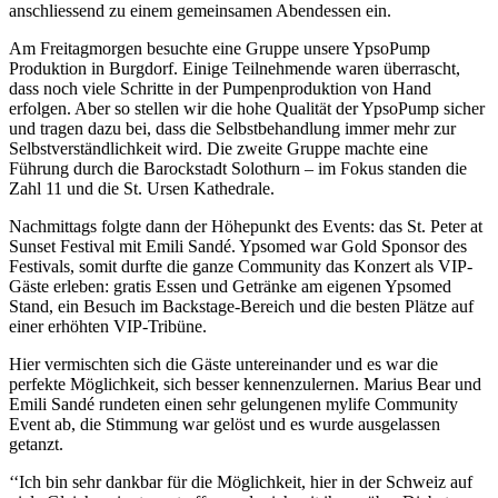
anschliessend zu einem gemeinsamen Abendessen ein.
Am Freitagmorgen besuchte eine Gruppe unsere YpsoPump
Produktion in Burgdorf. Einige Teilnehmende waren überrascht,
dass noch viele Schritte in der Pumpenproduktion von Hand
erfolgen. Aber so stellen wir die hohe Qualität der YpsoPump sicher
und tragen dazu bei, dass die Selbstbehandlung immer mehr zur
Selbstverständlichkeit wird. Die zweite Gruppe machte eine
Führung durch die Barockstadt Solothurn – im Fokus standen die
Zahl 11 und die St. Ursen Kathedrale.
Nachmittags folgte dann der Höhepunkt des Events: das St. Peter at
Sunset Festival mit Emili Sandé. Ypsomed war Gold Sponsor des
Festivals, somit durfte die ganze Community das Konzert als VIP-
Gäste erleben: gratis Essen und Getränke am eigenen Ypsomed
Stand, ein Besuch im Backstage-Bereich und die besten Plätze auf
einer erhöhten VIP-Tribüne.
Hier vermischten sich die Gäste untereinander und es war die
perfekte Möglichkeit, sich besser kennenzulernen. Marius Bear und
Emili Sandé rundeten einen sehr gelungenen mylife Community
Event ab, die Stimmung war gelöst und es wurde ausgelassen
getanzt.
‘‘Ich bin sehr dankbar für die Möglichkeit, hier in der Schweiz auf