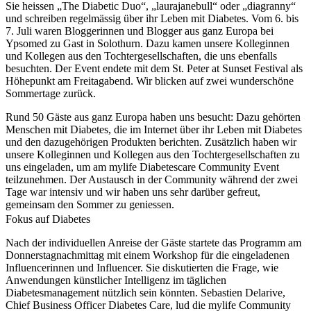
Sie heissen „The Diabetic Duo“, „laurajanebull“ oder „diagranny“
und schreiben regelmässig über ihr Leben mit Diabetes. Vom 6. bis
7. Juli waren Bloggerinnen und Blogger aus ganz Europa bei
Ypsomed zu Gast in Solothurn. Dazu kamen unsere Kolleginnen
und Kollegen aus den Tochtergesellschaften, die uns ebenfalls
besuchten. Der Event endete mit dem St. Peter at Sunset Festival als
Höhepunkt am Freitagabend. Wir blicken auf zwei wunderschöne
Sommertage zurück.
Rund 50 Gäste aus ganz Europa haben uns besucht: Dazu gehörten
Menschen mit Diabetes, die im Internet über ihr Leben mit Diabetes
und den dazugehörigen Produkten berichten. Zusätzlich haben wir
unsere Kolleginnen und Kollegen aus den Tochtergesellschaften zu
uns eingeladen, um am mylife Diabetescare Community Event
teilzunehmen. Der Austausch in der Community während der zwei
Tage war intensiv und wir haben uns sehr darüber gefreut,
gemeinsam den Sommer zu geniessen.
Fokus auf Diabetes
Nach der individuellen Anreise der Gäste startete das Programm am
Donnerstagnachmittag mit einem Workshop für die eingeladenen
Influencerinnen und Influencer. Sie diskutierten die Frage, wie
Anwendungen künstlicher Intelligenz im täglichen
Diabetesmanagement nützlich sein könnten. Sebastien Delarive,
Chief Business Officer Diabetes Care, lud die mylife Community