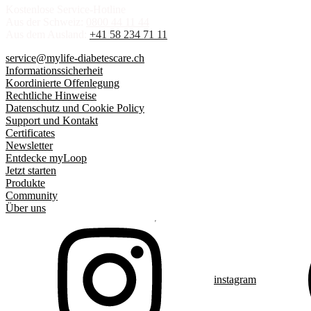
Kostenlose Service-Hotline
Aus der Schweiz:
0800 44 11 44
Aus dem Ausland:
+41 58 234 71 11
service@mylife-diabetescare.ch
Informationssicherheit
Koordinierte Offenlegung
Rechtliche Hinweise
Datenschutz und Cookie Policy
Support und Kontakt
Certificates
Newsletter
Entdecke myLoop
Jetzt starten
Produkte
Community
Über uns
instagram