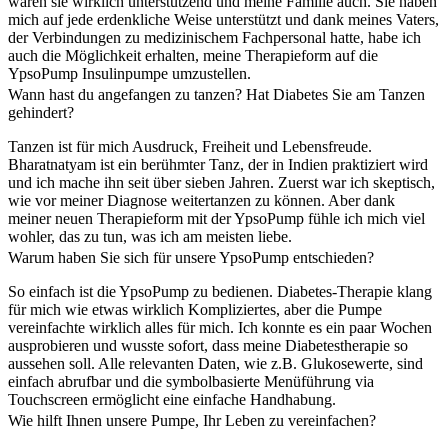
waren sie wirklich unterstützend und meine Familie auch. Sie haben
mich auf jede erdenkliche Weise unterstützt und dank meines Vaters,
der Verbindungen zu medizinischem Fachpersonal hatte, habe ich
auch die Möglichkeit erhalten, meine Therapieform auf die
YpsoPump Insulinpumpe umzustellen.
Wann hast du angefangen zu tanzen? Hat Diabetes Sie am Tanzen
gehindert?
Tanzen ist für mich Ausdruck, Freiheit und Lebensfreude.
Bharatnatyam ist ein berühmter Tanz, der in Indien praktiziert wird
und ich mache ihn seit über sieben Jahren. Zuerst war ich skeptisch,
wie vor meiner Diagnose weitertanzen zu können. Aber dank
meiner neuen Therapieform mit der YpsoPump fühle ich mich viel
wohler, das zu tun, was ich am meisten liebe.
Warum haben Sie sich für unsere YpsoPump entschieden?
So einfach ist die YpsoPump zu bedienen. Diabetes-Therapie klang
für mich wie etwas wirklich Kompliziertes, aber die Pumpe
vereinfachte wirklich alles für mich. Ich konnte es ein paar Wochen
ausprobieren und wusste sofort, dass meine Diabetestherapie so
aussehen soll. Alle relevanten Daten, wie z.B. Glukosewerte, sind
einfach abrufbar und die symbolbasierte Menüführung via
Touchscreen ermöglicht eine einfache Handhabung.
Wie hilft Ihnen unsere Pumpe, Ihr Leben zu vereinfachen?