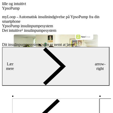
lille og intuitivt
YpsoPump
myLoop -
Automatisk insulinindgivelse på YpsoPump fra din
smartphone
YpsoPump insulinpumpesystem
Det intuitive¹ insulinpumpesystem
Dit insulinpumpesystem, som er nemt at lære¹
Lær
arrow-
mere
right