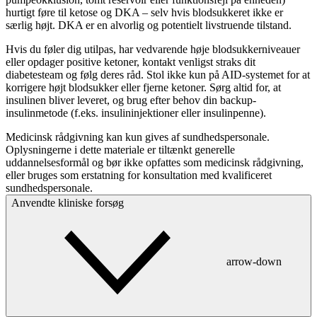
hurtigt føre til ketose og DKA – selv hvis blodsukkeret ikke er
særlig højt. DKA er en alvorlig og potentielt livstruende tilstand.
Hvis du føler dig utilpas, har vedvarende høje blodsukkerniveauer
eller opdager positive ketoner, kontakt venligst straks dit
diabetesteam og følg deres råd. Stol ikke kun på AID-systemet for at
korrigere højt blodsukker eller fjerne ketoner. Sørg altid for, at
insulinen bliver leveret, og brug efter behov din backup-
insulinmetode (f.eks. insulininjektioner eller insulinpenne).
Medicinsk rådgivning kan kun gives af sundhedspersonale.
Oplysningerne i dette materiale er tiltænkt generelle
uddannelsesformål og bør ikke opfattes som medicinsk rådgivning,
eller bruges som erstatning for konsultation med kvalificeret
sundhedspersonale.
Anvendte kliniske forsøg
arrow-down