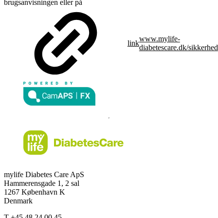
brugsanvisningen eller på
www.mylife-
link
diabetescare.dk/sikkerhed
mylife Diabetes Care ApS
Hammerensgade 1, 2 sal
1267 København K
Denmark
T
+45 48 24 00 45