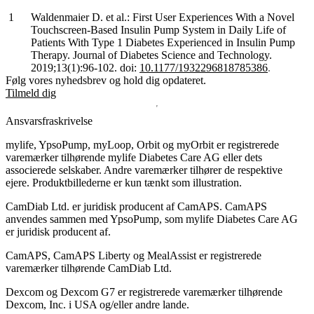
Waldenmaier D. et al.: First User Experiences With a Novel
Touchscreen-Based Insulin Pump System in Daily Life of
Patients With Type 1 Diabetes Experienced in Insulin Pump
Therapy. Journal of Diabetes Science and Technology.
2019;13(1):96-102. doi:
10.1177/1932296818785386
.
Følg vores nyhedsbrev og hold dig opdateret.
Tilmeld dig
Ansvarsfraskrivelse
mylife, YpsoPump, myLoop, Orbit og myOrbit er registrerede
varemærker tilhørende mylife Diabetes Care AG eller dets
associerede selskaber. Andre varemærker tilhører de respektive
ejere. Produktbillederne er kun tænkt som illustration.
CamDiab Ltd. er juridisk producent af CamAPS. CamAPS
anvendes sammen med YpsoPump, som mylife Diabetes Care AG
er juridisk producent af.
CamAPS, CamAPS Liberty og MealAssist er registrerede
varemærker tilhørende CamDiab Ltd.
Dexcom og Dexcom G7 er registrerede varemærker tilhørende
Dexcom, Inc. i USA og/eller andre lande.