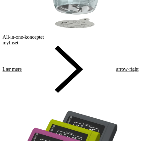
All-in-one-konceptet
myInset
Lær mere
arrow-right