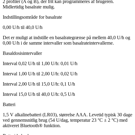
2 profiler (A og B), der frit kan programmeres af brugeren.
Midlertidig basalrate mulig.
Indstillingsområde for basalrate
0,00 U/h til 40,0 U/h
Det er muligt at indstille en basalrategrænse på mellem 40,0 U/h og
0,00 U/h i de samme intervaller som basalrateintervallerne.
Basaldosisintervaller
Interval 0,02 U/h til 1,00 U/h: 0,01 U/h
Interval 1,00 U/h til 2,00 U/h: 0,02 U/h
Interval 2,00 U/h til 15,0 U/h: 0,1 U/h
Interval 15,0 U/h til 40,0 U/h: 0,5 U/h
Batteri
1,5 V alkalinebatteri (LR03), størrelse AAA. Levetid typisk 30 dage
ved gennemsnitlig brug (54 U/dag, temperatur 23 °C ± 2 °C) med
aktiveret Bluetooth® funktion.