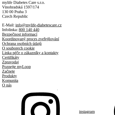
mylife Diabetes Care s.r.o.
Vinohradská 1597/174
130 00 Praha 3
Czech Republic
E-Mail:
info@mylife-diabetescare.cz
Infolinka:
800 140 440
Bezpečnost informací
Koordinovaný proces zveřejňování
Ochrana osobních údajů
O souborech cookie
Linka péče o zákazníky a kontakty
Certifikáty
Zpravodaj
Poznejte myLoop
Začnete
Produkty
Komunita
O nás
instagram