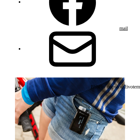
mail
Příběhy napsané životem