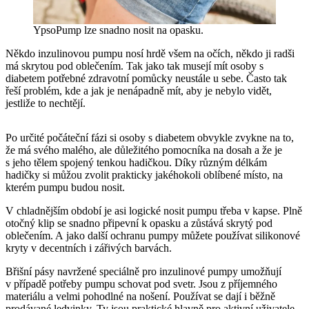
YpsoPump lze snadno nosit na opasku.
Někdo inzulinovou pumpu nosí hrdě všem na očích, někdo ji radši
má skrytou pod oblečením. Tak jako tak musejí mít osoby s
diabetem potřebné zdravotní pomůcky neustále u sebe. Často tak
řeší problém, kde a jak je nenápadně mít, aby je nebylo vidět,
jestliže to nechtějí.
Po určité počáteční fázi si osoby s diabetem obvykle zvykne na to,
že má svého malého, ale důležitého pomocníka na dosah a že je
s jeho tělem spojený tenkou hadičkou. Díky různým délkám
hadičky si můžou zvolit prakticky jakéhokoli oblíbené místo, na
kterém pumpu budou nosit.
V chladnějším období je asi logické nosit pumpu třeba v kapse. Plně
otočný klip se snadno připevní k opasku a zůstává skrytý pod
oblečením. A jako další ochranu pumpy můžete používat silikonové
kryty v decentních i zářivých barvách.
Břišní pásy navržené speciálně pro inzulinové pumpy umožňují
v případě potřeby pumpu schovat pod svetr. Jsou z příjemného
materiálu a velmi pohodlné na nošení. Používat se dají i běžně
prodávané ledvinky. Ty jsou praktické hlavně pro aktivní uživatele