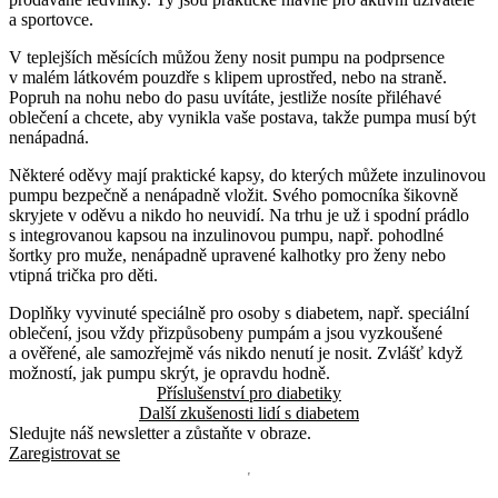
a sportovce.
V teplejších měsících můžou ženy nosit pumpu na podprsence
v malém látkovém pouzdře s klipem uprostřed, nebo na straně.
Popruh na nohu nebo do pasu uvítáte, jestliže nosíte přiléhavé
oblečení a chcete, aby vynikla vaše postava, takže pumpa musí být
nenápadná.
Některé oděvy mají praktické kapsy, do kterých můžete inzulinovou
pumpu bezpečně a nenápadně vložit. Svého pomocníka šikovně
skryjete v oděvu a nikdo ho neuvidí. Na trhu je už i spodní prádlo
s integrovanou kapsou na inzulinovou pumpu, např. pohodlné
šortky pro muže, nenápadně upravené kalhotky pro ženy nebo
vtipná trička pro děti.
Doplňky vyvinuté speciálně pro osoby s diabetem, např. speciální
oblečení, jsou vždy přizpůsobeny pumpám a jsou vyzkoušené
a ověřené, ale samozřejmě vás nikdo nenutí je nosit. Zvlášť když
možností, jak pumpu skrýt, je opravdu hodně.
Příslušenství pro diabetiky
Další zkušenosti lidí s diabetem
Sledujte náš newsletter a zůstaňte v obraze.
Zaregistrovat se