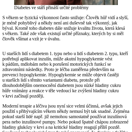
Diabetes ve stáří přináší určité problémy
S věkem se fyzická výkonnost často snižuje: Člověk hůř vidí a slyší,
je méně pohyblivý a někdy není ani duševně tak výkonný, jak
býval. Kromě toho diabetes dále snižuje kvalitu života, která klesá
s věkem. Také zde však existují určité příznaky, kterých by si měl
člověk všímat a vzít je v úvahu.
U starších lidí s diabetem 1. typu nebo u lidí s diabetem 2. typu, kteří
potřebují aplikovat inzulín, může akutní hypoglykemie vést
k pádům, mdlobám nebo k porušení motorických funkcí se
zdravotními následky. Proto je léčba zaměřena především na
prevenci hypoglykemie. Hypoglykemie se může objevit častěji
u starších lidí s těmito variantami diabetu, protože při
dlouhodobějším onemocnění diabetem jsou nízké hladiny cukru
hůře vnímány a reakce v těle vedoucí ke zvýšení hladiny cukru
v krvi začínají později.
Moderní terapie a léčiva jsou nyní sice velmi účinná, avšak jejich
použití s přibývajícím věkem někdy nemusí být tak snadné. Zejména
pokud starší lidé např. již nemohou samostatně používat inzulínová
pera nebo inzulínové pumpy. Nebo pokud špatně chápou zobrazené
hladiny glukózy v krvi a na kritické hladiny reagují příliš pozdě.