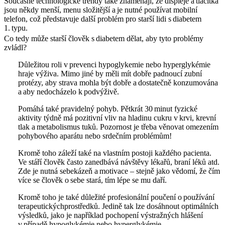
Současné technologické trendy také znamenají, že displeje a tlačítka
jsou někdy menší, menu složitější a je nutné používat mobilní
telefon, což představuje další problém pro starší lidi s diabetem
1. typu.
Co tedy může starší člověk s diabetem dělat, aby tyto problémy
zvládl?
Důležitou roli v prevenci hypoglykemie nebo hyperglykémie
hraje výživa. Mimo jiné by měli mít dobře padnoucí zubní
protézy, aby strava mohla být dobře a dostatečně konzumována
a aby nedocházelo k podvýživě.
Pomáhá také pravidelný pohyb. Pětkrát 30 minut fyzické
aktivity týdně má pozitivní vliv na hladinu cukru v krvi, krevní
tlak a metabolismus tuků. Pozornost je třeba věnovat omezením
pohybového aparátu nebo srdečním problémům!
Kromě toho záleží také na vlastním postoji každého pacienta.
Ve stáří člověk často zanedbává návštěvy lékařů, braní léků atd.
Zde je nutná sebekázeň a motivace – stejně jako vědomí, že čím
více se člověk o sebe stará, tím lépe se mu daří.
Kromě toho je také důležité profesionální poučení o používání
terapeutickýchprostředků. Jedině tak lze dosáhnout optimálních
výsledků, jako je například pochopení výstražných hlášení
v případě hypoglykémie nebo hyperglykémie.