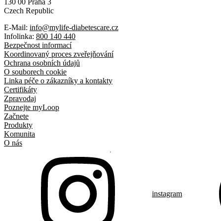
130 00 Praha 3
Czech Republic
E-Mail:
info@mylife-diabetescare.cz
Infolinka:
800 140 440
Bezpečnost informací
Koordinovaný proces zveřejňování
Ochrana osobních údajů
O souborech cookie
Linka péče o zákazníky a kontakty
Certifikáty
Zpravodaj
Poznejte myLoop
Začnete
Produkty
Komunita
O nás
instagram