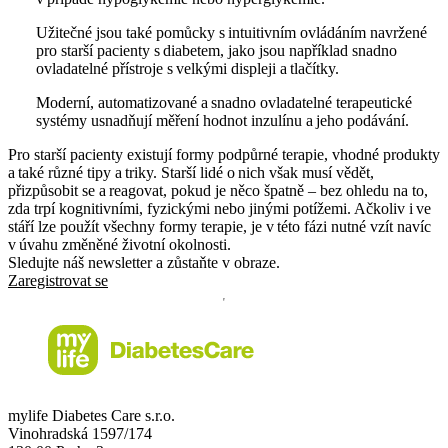
Užitečné jsou také pomůcky s intuitivním ovládáním navržené
pro starší pacienty s diabetem, jako jsou například snadno
ovladatelné přístroje s velkými displeji a tlačítky.
Moderní, automatizované a snadno ovladatelné terapeutické
systémy usnadňují měření hodnot inzulínu a jeho podávání.
Pro starší pacienty existují formy podpůrné terapie, vhodné produkty
a také různé tipy a triky. Starší lidé o nich však musí vědět,
přizpůsobit se a reagovat, pokud je něco špatně – bez ohledu na to,
zda trpí kognitivními, fyzickými nebo jinými potížemi. Ačkoliv i ve
stáří lze použít všechny formy terapie, je v této fázi nutné vzít navíc
v úvahu změněné životní okolnosti.
Sledujte náš newsletter a zůstaňte v obraze.
Zaregistrovat se
mylife Diabetes Care s.r.o.
Vinohradská 1597/174